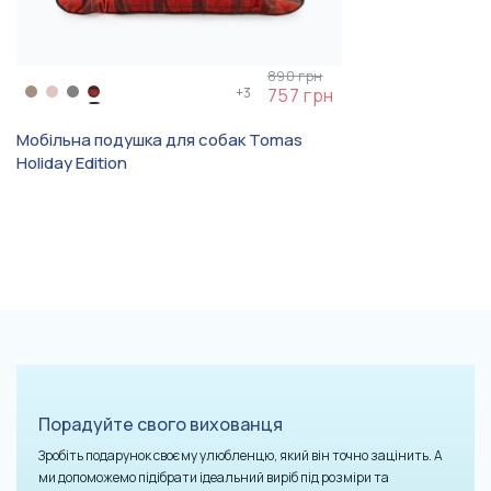
890 грн
+
3
757 грн
Мобільна подушка для собак Tomas
Holiday Edition
Порадуйте свого вихованця
Зробіть подарунок своєму улюбленцю, який він точно зацінить. А
ми допоможемо підібрати ідеальний виріб під розміри та