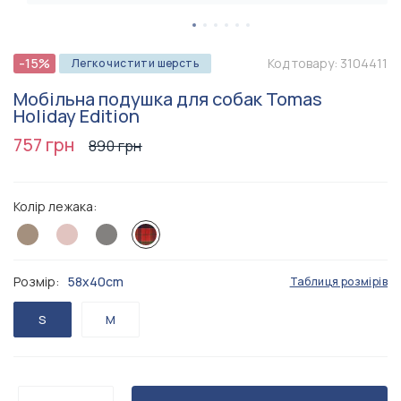
-15%
Код товару:
3104411
Легко чистити шерсть
Мобільна подушка для собак Tomas
Holiday Edition
757 грн
890 грн
Колір лежака:
Розмір:
58х40cm
Таблиця розмірів
S
M