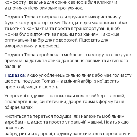
комфорту. Ідеальна для сонних вечорів біля ялинки чи
відпочинку після зимових прогулянок.
Подушка Tomas створена для зручного використання у
будь-якому просторі дому. Підходить для маленьких собак
та котиків. Компактна та проста в транспортуванні, щоб
можна було відпочити за першим позіханням. Також це
оптимальний вибір для подорожей. Підходить для
використання у переносці.
Подушка Tomas зроблена з меблевого велюру, а отже дуже
приємна на дотик та стійка до копання лапами та активного
валяння.
Підказка:
якщо улюбленець сильно линяє або має голчасту
шерсть, подушка Tomas — відмінний вибір, з неї досить
просто відчищати шерсть.
Усередині подушки — наповнювач холлофайбер — легкий,
гіпоалергенний, синтетичний, добре тримає форму та не
вбирає запах.
Чиститься та переться подушка, як і належить мобільним
виробам – швидко та просто у пральній машині. Навіть якщо
поверхня
забрудниться в дорозі, подушку завжди можна перевернути