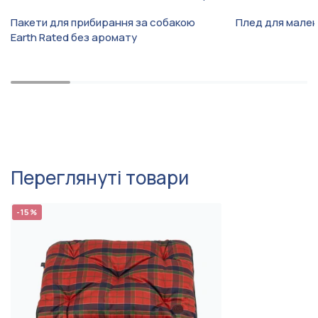
Вест-хайленд-вайт-терʼєр,
Шелті, Керн-терʼєр,
Пакети для прибирання за собакою
Плед для мален
Скотчтерʼєр, Бостон-
Earth Rated без аромату
терʼєр, Грифон , Пті-
брабансон, Мальтіпу
Ультрам'яка поверхня,
Легко чистити шерсть,
Особливість
Двосторонній, Для
линяючих
Переглянуті товари
-15%