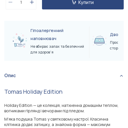
Купити
Гіпоалергенний
Двосто
наповнювач
Просто пе
Не вбирає запах та безпечний
сторону
для здоров'я
Опис
Tomas Holiday Edition
Holiday Edition — це колекція, натхненна домашнім теплом,
вогниками гірлянд і вечорами під пледом.
М’яка подушка Tomas у святковому настрої. Класична
клітинка додає затишку, а знайома форма — максимум