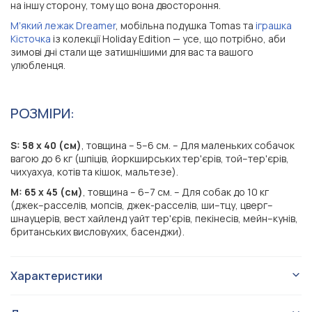
на іншу сторону, тому що вона двостороння.
Мʼякий лежак Dreamer
, мобільна подушка Tomas та
іграшка
Кісточка
із колекції Holiday Edition — усе, що потрібно, аби
зимові дні стали ще затишнішими для вас та вашого
улюбленця.
РОЗМІРИ:
S: 58 х 40 (см)
, товщина – 5–6 см. – Для маленьких собачок
вагою до 6 кг (шпіців, йоркширських тер'єрів, той–тер'єрів,
чихуахуа, котів та кішок, мальтезе).
M: 65 х 45 (см)
, товщина – 6–7 см. – Для собак до 10 кг
(джек–расселів, мопсів, джек-расселів, ши–тцу, цверг–
шнауцерів, вест хайленд уайт тер'єрів, пекінесів, мейн–кунів,
британських висловухих, басенджи).
Характеристики
Килимки / підстилки
Тип виробу