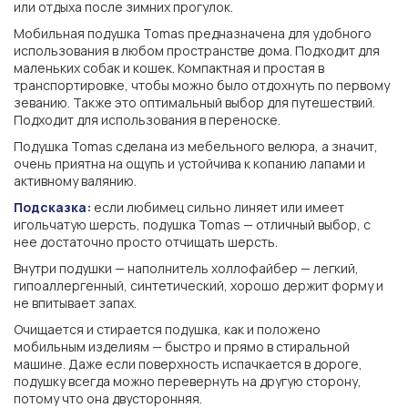
или отдыха после зимних прогулок.
Мобильная подушка Tomas предназначена для удобного
использования в любом пространстве дома. Подходит для
маленьких собак и кошек. Компактная и простая в
транспортировке, чтобы можно было отдохнуть по первому
зеванию. Также это оптимальный выбор для путешествий.
Подходит для использования в переноске.
Подушка Tomas сделана из мебельного велюра, а значит,
очень приятна на ощупь и устойчива к копанию лапами и
активному валянию.
Подсказка:
если любимец сильно линяет или имеет
игольчатую шерсть, подушка Tomas — отличный выбор, с
нее достаточно просто отчищать шерсть.
Внутри подушки — наполнитель холлофайбер — легкий,
гипоаллергенный, синтетический, хорошо держит форму и
не впитывает запах.
Очищается и стирается подушка, как и положено
мобильным изделиям — быстро и прямо в стиральной
машине. Даже если поверхность испачкается в дороге,
подушку всегда можно перевернуть на другую сторону,
потому что она двусторонняя.