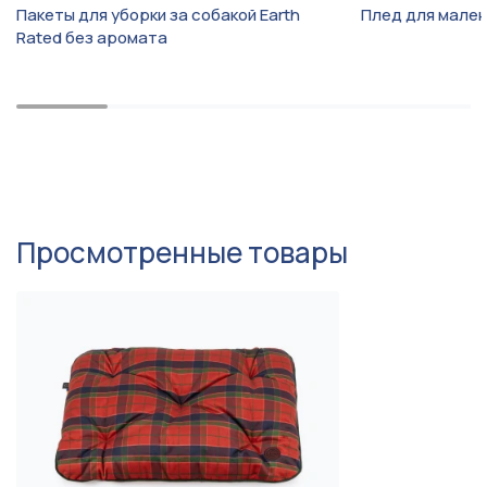
уайт-терьер, Шелти, Керн-
Пакеты для уборки за собакой Earth
Плед для мален
терьер, Скотчтерьер,
Rated без аромата
Бостон-терьер, Гриффон ,
Пти-брабансон, Мальтипу
Ультрамягкая поверхность,
Легко чистить шерсть,
Особенность
Двусторонний, Для
линяющих
Просмотренные товары