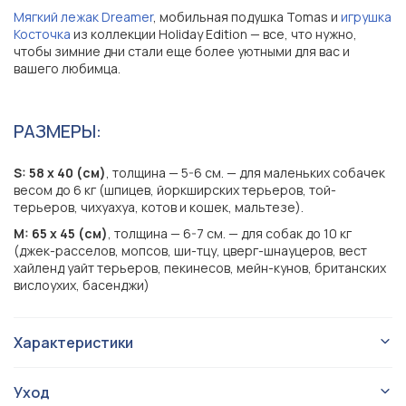
Мягкий лежак Dreamer
, мобильная подушка Tomas и
игрушка
Косточка
из коллекции Holiday Edition — все, что нужно,
чтобы зимние дни стали еще более уютными для вас и
вашего любимца.
РАЗМЕРЫ:
S: 58 х 40 (см)
, толщина — 5-6 см. — для маленьких собачек
весом до 6 кг (шпицев, йоркширских терьеров, той-
терьеров, чихуахуа, котов и кошек, мальтезе).
M: 65 х 45 (см)
, толщина — 6-7 см. — для собак до 10 кг
(джек-расселов, мопсов, ши-тцу, цверг-шнауцеров, вест
хайленд уайт терьеров, пекинесов, мейн-кунов, британских
вислоухих, басенджи)
Характеристики
Коврики / подстилки
Тип изделия
Уход