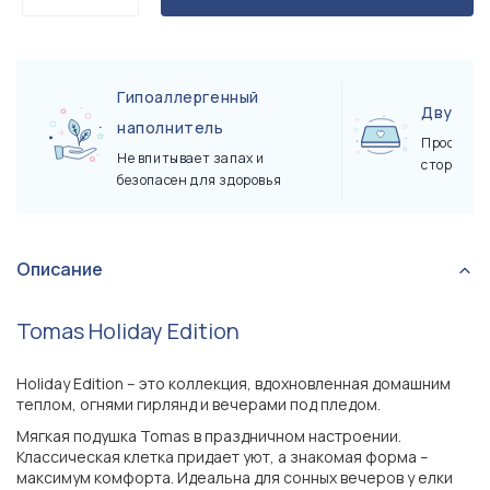
Гипоаллергенный
Двухст
наполнитель
Просто пе
Не впитывает запах и
сторону
безопасен для здоровья
Описание
Tomas Holiday Edition
Holiday Edition – это коллекция, вдохновленная домашним
теплом, огнями гирлянд и вечерами под пледом.
Мягкая подушка Tomas в праздничном настроении.
Классическая клетка придает уют, а знакомая форма –
максимум комфорта. Идеальна для сонных вечеров у елки