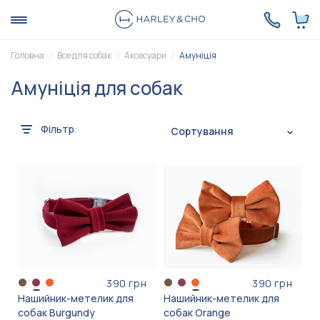
Головна
Все для собак
Аксесуари
Амуніція
Амуніція для собак
Фільтр
Сортування
390 грн
390 грн
Нашийник-метелик для
Нашийник-метелик для
собак Burgundy
собак Orange