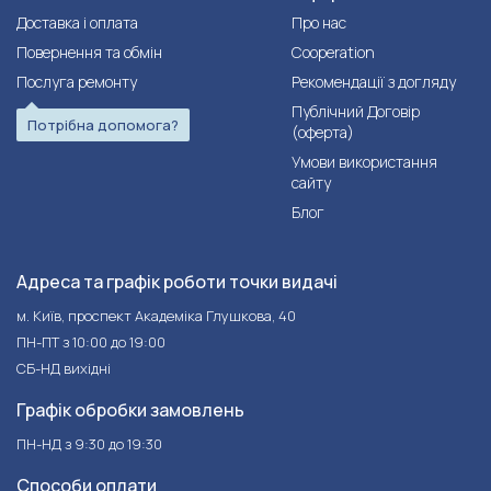
Доставка і оплата
Про нас
Повернення та обмін
Cooperation
Послуга ремонту
Рекомендації з догляду
Публічний Договір
Потрібна допомога?
(оферта)
Умови використання
сайту
Блог
Адреса та графік роботи точки видачі
м. Київ, проспект Академіка Глушкова, 40
ПН-ПТ з 10:00 до 19:00
СБ-НД вихідні
Графік обробки замовлень
ПН-НД з 9:30 до 19:30
Способи оплати