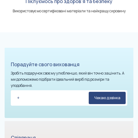
Піклуємось про здоров'я та безпеку
Використовуємо сертифіковані матеріали та найкращу сировину
Порадуйте свого вихованця
Зробіть подарунок своєму улюбленцю, який він точно зацінить. А
ми допоможемо підібрати ідеальний виріб під розміри та
уподобання.
Співпраця