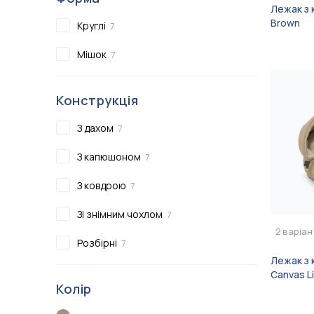
Лежак з 
Brown
Круглі
7
Мішок
7
Конструкція
З дахом
7
З капюшоном
7
З ковдрою
7
Зі знімним чохлом
7
2
варіан
Розбірні
7
Лежак з 
Canvas L
Колір