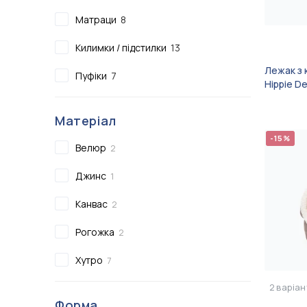
Сертифікати
Матраци
8
Показати всі
Килимки / підстилки
13
Показати всі
Лежак з 
Пуфіки
7
Hippie D
Матеріал
-15%
Велюр
2
Джинс
1
Канвас
2
Рогожка
2
Хутро
7
2
варіан
Форма