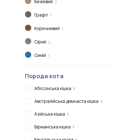
Бежевий
2
Графіт
1
Коричневий
1
Сірий
2
Синій
1
Порода кота
Абіссінська кішка
6
Австралійська димчаста кішка
6
Азійська кішка
6
Бірманська кішка
6
Бенгальська кішка
6