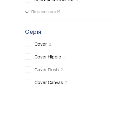
Показати ще 19
Серія
Cover
2
Cover Hippie
1
Cover Plush
2
Cover Canvas
2