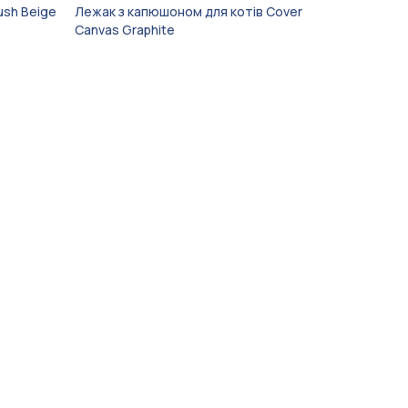
ush Beige
Лежак з капюшоном для котів Cover
Canvas Graphite