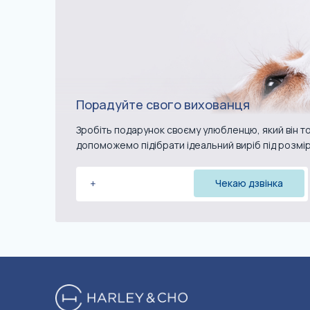
Порадуйте свого вихованця
Зробіть подарунок своєму улюбленцю, який він то
допоможемо підібрати ідеальний виріб під розмі