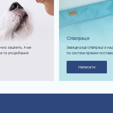
Співпраця
чно зацінить. А ми
Завжди раді співпраці із 
ри та уподобання.
по системі прямих поставо
Написати