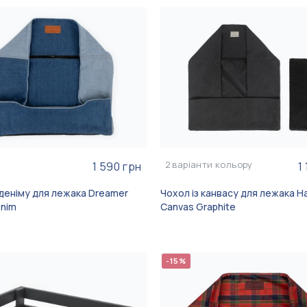
2
варіанти кольору
1 590 грн
1
 деніму для лежака Dreamer
Чохол із канвасу для лежака H
enim
Canvas Graphite
-15%