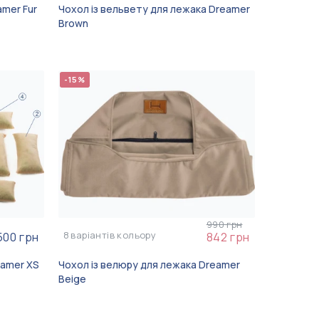
amer Fur
Чохол із вельвету для лежака Dreamer
Brown
-15%
990 грн
8
варіантів кольору
500 грн
842 грн
eamer XS
Чохол із велюру для лежака Dreamer
Beige