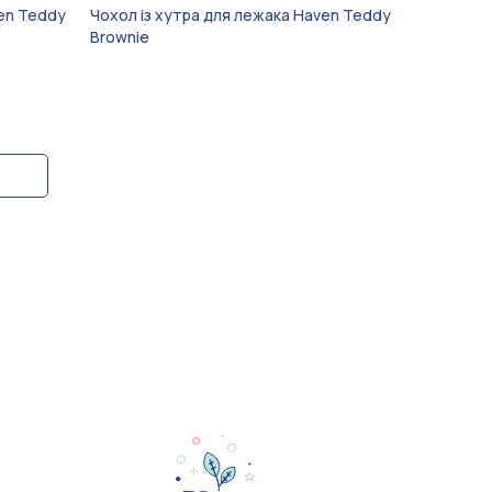
ven Teddy
Чохол із хутра для лежака Haven Teddy
Brownie