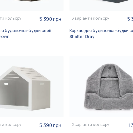
Керамічна миска для собак Cacao
Керамічна миска для кішок Cacao
Плед дл
Керамічн
757 грн
757 грн
Ceramic Bowl
Ceramic Bowl
Gray
Ceramic
ти кольору
3
варіанти кольору
5 390 грн
5 
ля будиночка-будки серії
Каркас для будиночка-будки се
Brown
Shelter Gray
ти кольору
2
варіанти кольору
5 390 грн
1 