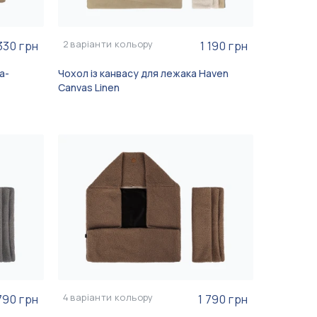
2
варіанти кольору
330 грн
1 190 грн
а-
Чохол із канвасу для лежака Haven
Canvas Linen
4
варіанти кольору
790 грн
1 790 грн