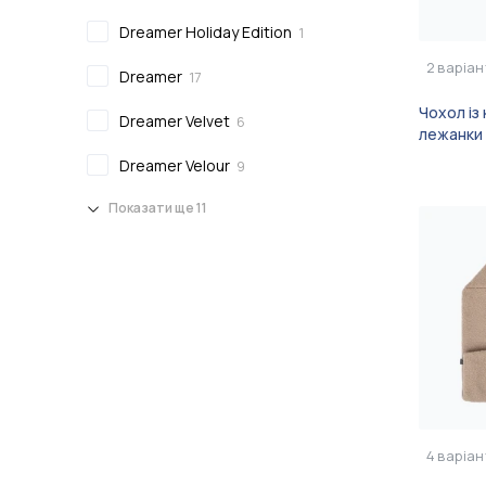
Dreamer Holiday Edition
1
2
варіан
Dreamer
17
Чохол із
Dreamer Velvet
6
лежанки 
Dreamer Velour
9
Показати ще 11
4
варіан