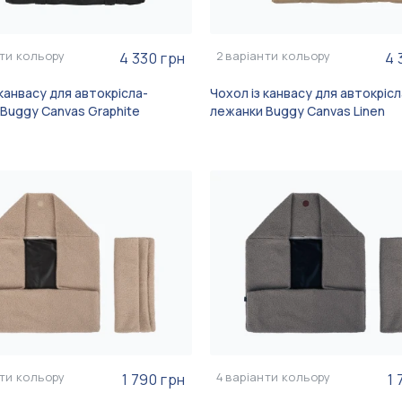
ти кольору
2
варіанти кольору
4 330 грн
4 
 канвасу для автокрісла-
Чохол із канвасу для автокрісл
Buggy Canvas Graphite
лежанки Buggy Canvas Linen
ти кольору
4
варіанти кольору
1 790 грн
1 