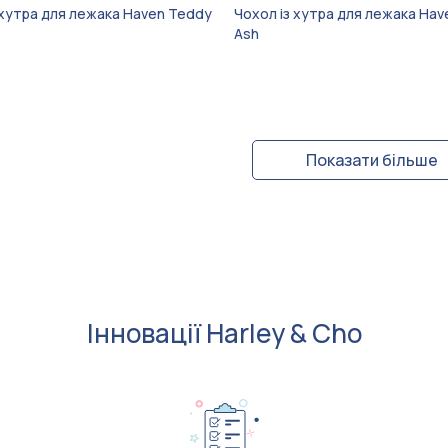
 хутра для лежака Haven Teddy
Чохол із хутра для лежака Ha
Ash
Показати більше
Інновації Harley & Cho