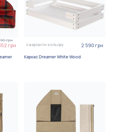
590 грн
4
варіанти кольору
352 грн
2 590 грн
reamer
Каркас Dreamer White Wood