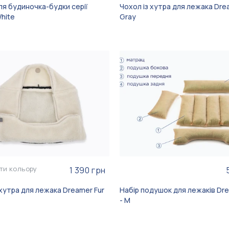
ля будиночка-будки серії
Чохол із хутра для лежака Dre
White
Gray
ти кольору
1 390 грн
 хутра для лежака Dreamer Fur
Набір подушок для лежаків Dr
- M