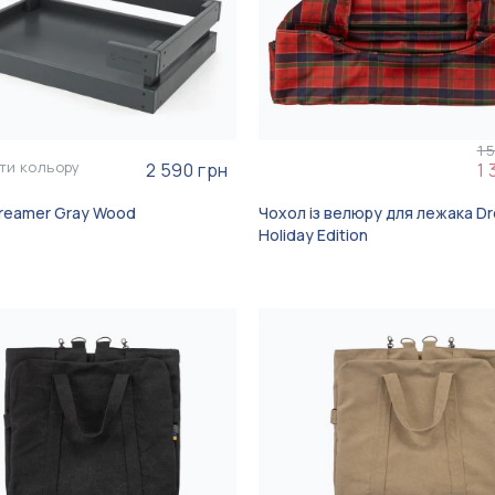
1 
ти кольору
2 590 грн
1 
reamer Gray Wood
Чохол із велюру для лежака D
Holiday Edition