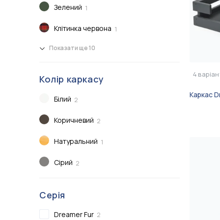
Зелений
1
Клітинка червона
1
Показати ще 10
4
варіан
Колір каркасу
Каркас D
Білий
2
Коричневий
2
Натуральний
1
Сірий
2
Серія
Dreamer Fur
2