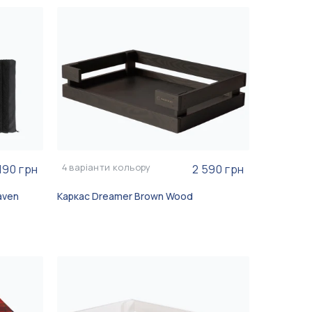
4
варіанти кольору
 190 грн
2 590 грн
aven
Каркас Dreamer Brown Wood