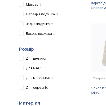
Каркас д
Матрац
3
Shelter 
Передня подушка
2
Задня подушка
2
Бокова подушка
2
Розмір
Для великих
1
Для міні
1
Для маленьких
1
2
варіан
Для середніх
1
Чохол із
Milky
Матеріал