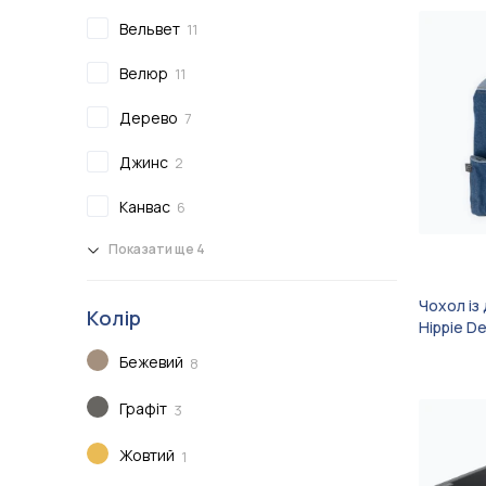
Вельвет
11
Велюр
11
Дерево
7
Джинс
2
Канвас
6
Показати ще 4
Чохол із
Колір
Hippie D
Бежевий
8
Графіт
3
Жовтий
1