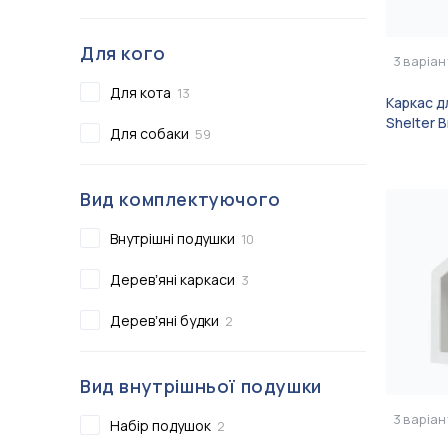
Сертифікати
Показати всі
Для кого
3
варіан
Показати всі
Для кота
13
Каркас д
Shelter 
Для собаки
59
Вид комплектуючого
Внутрішні подушки
10
Деревʼяні каркаси
3
Деревʼяні будки
2
Вид внутрішньої подушки
3
варіан
Набір подушок
2