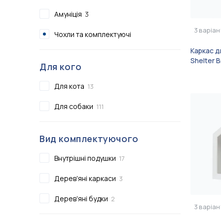
Сертифікати
Амуніція
3
Показати всі
3
варіан
Чохли та комплектуючі
Показати всі
Каркас д
Shelter 
Для кого
Для кота
13
Для собаки
111
Вид комплектуючого
Внутрішні подушки
17
Деревʼяні каркаси
3
Деревʼяні будки
2
3
варіан