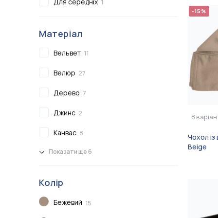
Для середніх
1
-15%
Матеріал
Вельвет
11
Велюр
27
Дерево
7
Джинс
2
8
варіан
Канвас
8
Чохол із
Beige
Показати ще 6
Колір
Бежевий
15