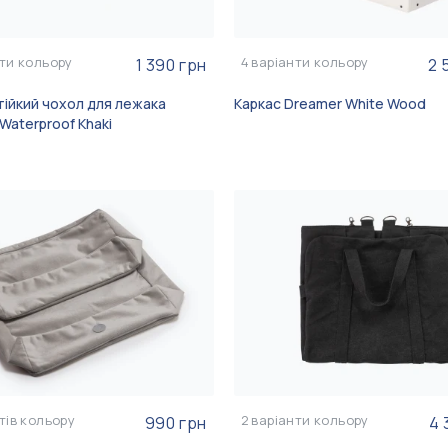
ти кольору
4
варіанти кольору
1 390 грн
2 
ійкий чохол для лежака
Каркас Dreamer White Wood
Waterproof Khaki
тів кольору
2
варіанти кольору
990 грн
4 