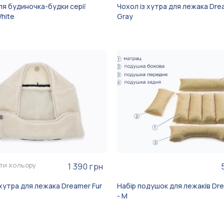
ля будиночка-будки серії
Чохол із хутра для лежака Dre
White
Gray
ти кольору
1 390 грн
 хутра для лежака Dreamer Fur
Набір подушок для лежаків Dr
- M