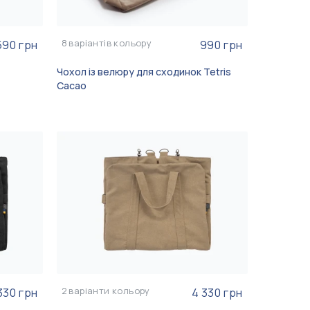
8
варіантів кольору
590 грн
990 грн
Чохол із велюру для сходинок Tetris
Cacao
2
варіанти кольору
330 грн
4 330 грн