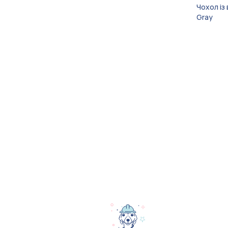
Чохол із
Gray