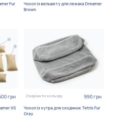
amer Fur
Чохол із вельвету для лежака Dreamer
Brown
2
варіанти кольору
500 грн
990 грн
eamer XS
Чохол із хутра для сходинок Tetris Fur
Gray