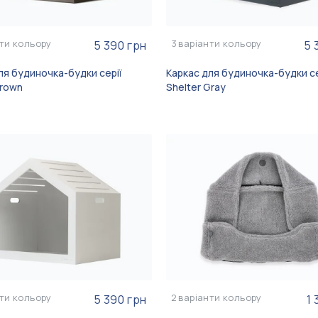
Керамічна миска для собак Cacao
Керамічна миска для кішок Cacao
Плед дл
Керамічн
757 грн
757 грн
Ceramic Bowl
Ceramic Bowl
Gray
Ceramic
ти кольору
3
варіанти кольору
5 390 грн
5 
ля будиночка-будки серії
Каркас для будиночка-будки се
Brown
Shelter Gray
ти кольору
2
варіанти кольору
5 390 грн
1 