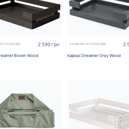
ти кольору
4
варіанти кольору
2 590 грн
2 
Dreamer Brown Wood
Каркас Dreamer Gray Wood