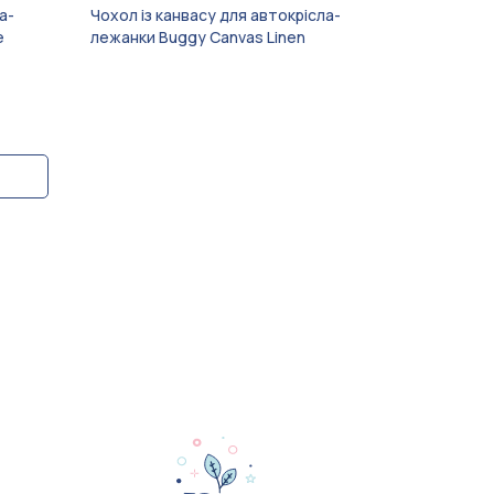
а-
Чохол із канвасу для автокрісла-
e
лежанки Buggy Canvas Linen