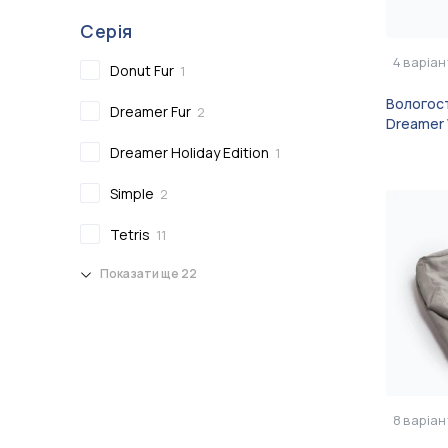
Серія
4
варіан
Donut Fur
1
Вологост
Dreamer Fur
2
Dreamer 
Dreamer Holiday Edition
1
Simple
2
Tetris
11
Показати ще 22
8
варіан