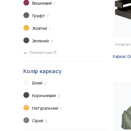
Вишневий
1
Графіт
7
Жовтий
1
Зелений
3
4
варіан
Показати ще 13
Каркас 
Колір каркасу
Білий
2
Коричневий
2
Натуральний
1
Сірий
2