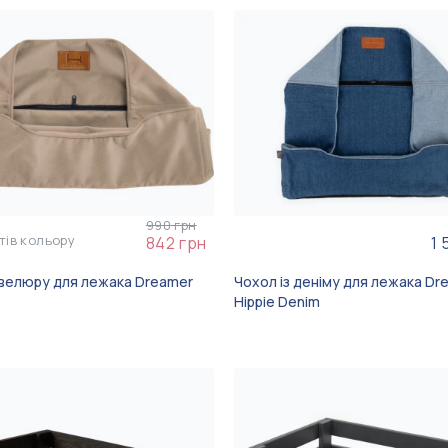
990 грн
тів кольору
842 грн
1 
 велюру для лежака Dreamer
Чохол із деніму для лежака Dr
Hippie Denim