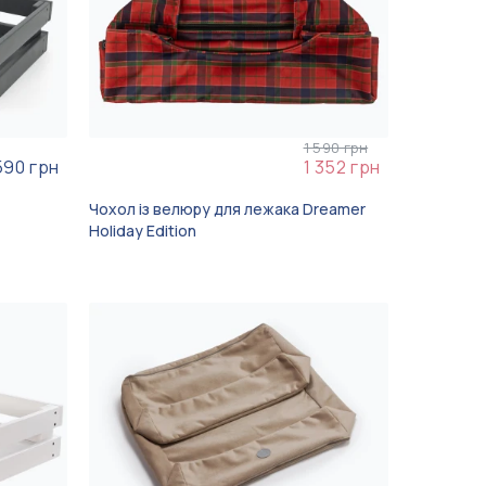
1 590 грн
590 грн
1 352 грн
Чохол із велюру для лежака Dreamer
Holiday Edition