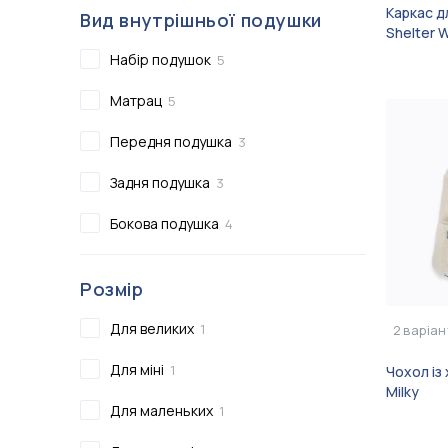
Каркас д
Вид внутрішньої подушки
Shelter 
Набір подушок
5
Матрац
5
Передня подушка
3
Задня подушка
3
Бокова подушка
4
Розмір
Для великих
1
2
варіан
Для міні
1
Чохол із
Milky
Для маленьких
1