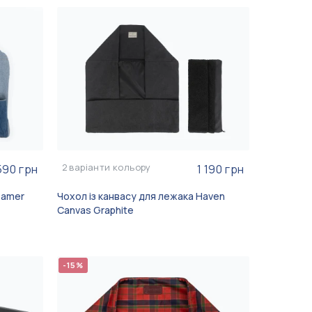
2
варіанти кольору
590 грн
1 190 грн
eamer
Чохол із канвасу для лежака Haven
Canvas Graphite
-15%