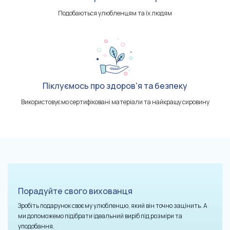
Подобаються улюбленцям та їх людям
Піклуємось про здоров'я та безпеку
Використовуємо сертифіковані матеріали та найкращу сировину
Порадуйте свого вихованця
Зробіть подарунок своєму улюбленцю, який він точно зацінить. А
ми допоможемо підібрати ідеальний виріб під розміри та
уподобання.