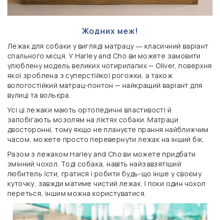
Жодних меж!
Лежак для собаки у вигляді матрацу ― класичний варіант
спального місця. У Harley and Cho ви можете замовити
улюблену модель великих чотирилапих — Oliver, поверхня
якої зроблена з суперстійкої рогожки, а також
вологостійкий матрац-понтон — найкращий варіант для
вулиці та вольєра.
Усі ці лежаки мають ортопедичні властивості й
запобігають мозолям на ліктях собаки. Матраци
двосторонні, тому якщо не плануєте прання найближчим
часом, можете просто перевернути лежак на інший бік.
Разом з лежаком Harley and Cho ви можете придбати
змінний чохол. Тоді собака, навіть найзавзятіший
любитель їсти, гратися і робити будь-що інше у своєму
куточку, завжди матиме чистий лежак. І поки один чохол
переться, іншим можна користуватися.