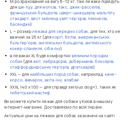
М розрахований на вагу 6–12 кг, такі лежаки підійдуть
для
ши-тцу
,
для мопсів
,
такс
,
джек-расселів
,
французьких бульдогів
,
цверг–шнауцерів
,
мальтіпу
стандарт
,
вест хайленд уайт тер'єрів
,
пекінесів
,
басенджи
).
L — розмір
лежака для середніх собак
, для тих, хто не
важчий за 25 кг (для
коргі
,
біглів
,
американських
бультер'єрів
,
англійських бульдогів
,
англійського
кокер-спаніеля
,
сіба-іну
)
в лежаках XL буде комфортно
великим породам
собак
(для
акіт
,
лабрадорів
,
доберманів
,
боксерів
,
стаффордширських тер'єрів
,
дратхаарів
)
ХXL — для
найбільших порід собак
, наприклад,
кане–
корсо
,
вівчарок
,
акіта-іну
,
алабай
XXXL 140 х 100 — для справді serious dog=), таких як
тибетський мастиф
Ви можете купити лежак для собаки у Києві в нашому
інтернет-магазині. Доставляємо по всій Україні.
Актуальні ціни на лежаки для собак зазначені на сайті.