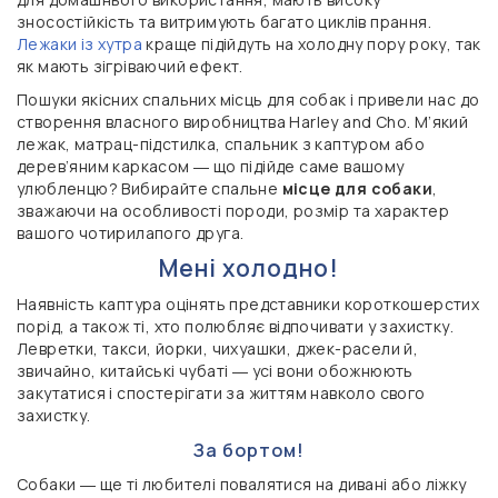
зносостійкість та витримують багато циклів прання.
Лежаки із хутра
краще підійдуть на холодну пору року, так
як мають зігріваючий ефект.
Пошуки якісних спальних місць для собак і привели нас до
створення власного виробництва Harley and Cho. М’який
лежак, матрац-підстилка, спальник з каптуром або
дерев’яним каркасом ― що підійде саме вашому
улюбленцю? Вибирайте спальне
місце для собаки
,
зважаючи на особливості породи, розмір та характер
вашого чотирилапого друга.
Мені холодно!
Наявність каптура оцінять представники короткошерстих
порід, а також ті, хто полюбляє відпочивати у захистку.
Левретки, такси, йорки, чихуашки, джек-расели й,
звичайно, китайські чубаті ― усі вони обожнюють
закутатися і спостерігати за життям навколо свого
захистку.
За бортом!
Собаки ― ще ті любителі повалятися на дивані або ліжку