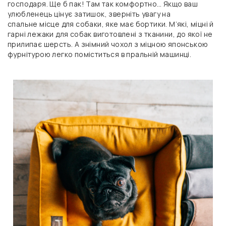
господаря. Ще б пак! Там так комфортно… Якщо ваш
улюбленець цінує затишок, зверніть увагу на
спальне місце для собаки, яке має бортики. М’які, міцні й
гарні лежаки для собак виготовлені з тканини, до якої не
прилипає шерсть. А знімний чохол з міцною японською
фурнітурою легко поміститься в пральній машинці.