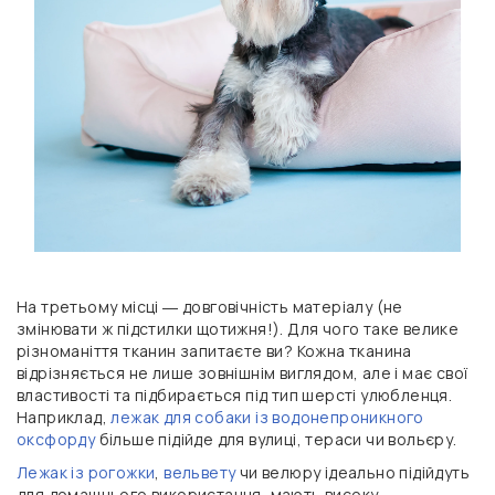
На третьому місці ― довговічність матеріалу (не
змінювати ж підстилки щотижня!). Для чого таке велике
різноманіття тканин запитаєте ви? Кожна тканина
відрізняється не лише зовнішнім виглядом, але і має свої
властивості та підбирається під тип шерсті улюбленця.
Наприклад,
лежак для собаки із водонепроникного
оксфорду
більше підійде для вулиці, тераси чи вольєру.
Лежак із рогожки
,
вельвету
чи велюру ідеально підійдуть
для домашнього використання, мають високу