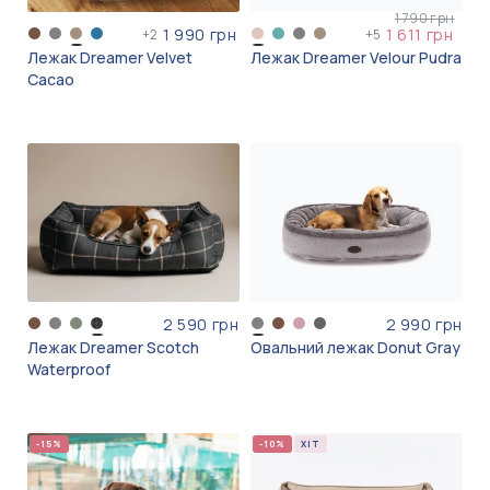
1 790 грн
1 990 грн
1 611 грн
+
2
+
5
Лежак Dreamer Velvet
Лежак Dreamer Velour Pudra
Cacao
2 590 грн
2 990 грн
Лежак Dreamer Scotch
Овальний лежак Donut Gray
Waterproof
-15%
-10%
ХІТ