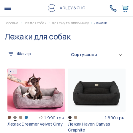
Головна
Все для собак
Для сну та відпочинку
Лежаки
Лежаки для собак
Фільтр
Сортування
ХІТ
1 990 грн
1 890 грн
+
2
Лежак Dreamer Velvet Gray
Лежак Haven Canvas
Graphite