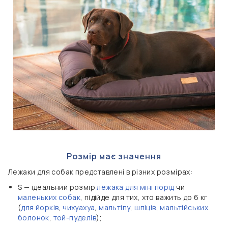
Розмір має значення
Лежаки для собак представлені в різних розмірах:
S — ідеальний розмір
лежака для міні порід
чи
маленьких собак
, підійде для тих, хто важить до 6 кг
(
для йорків
,
чихуахуа
,
мальтіпу
,
шпіців
,
мальтійських
болонок
,
той-пуделів
);