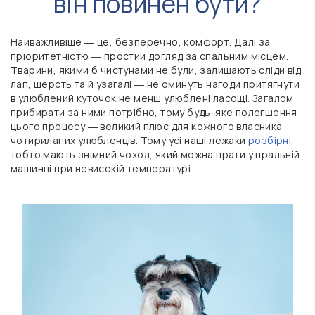
він повинен бути?
Найважливіше ― це, безперечно, комфорт. Далі за
пріоритетністю ― простий догляд за спальним місцем.
Тварини, якими б чистунами не були, залишають сліди від
лап, шерсть та й узагалі ― не оминуть нагоди притягнути
в улюблений куточок не менш улюблені ласощі. Загалом
прибирати за ними потрібно, тому будь-яке полегшення
цього процесу ― великий плюс для кожного власника
чотирилапих улюбленців. Тому усі наші лежаки
розбірні
,
тобто мають знімний чохол, який можна прати у пральній
машинці при невисокій температурі.