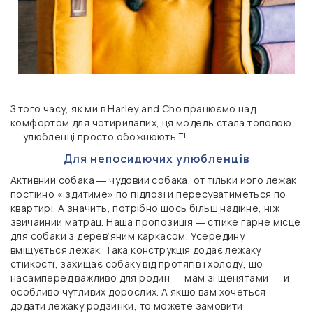
З того часу, як ми в Harley and Cho працюємо над
комфортом для чотирилапих, ця модель стала топовою
― улюбленці просто обожнюють її!
Для непосидючих улюбленців
Активний собака ― чудовий собака, от тільки його лежак
постійно «їздитиме» по підлозі й пересуватиметься по
квартирі. А значить, потрібно щось більш надійне, ніж
звичайний матрац. Наша пропозиція ― стійке гарне місце
для собаки з дерев’яним каркасом. Усередину
вміщується лежак. Така конструкція додає лежаку
стійкості, захищає собаку від протягів і холоду, що
насамперед важливо для родин ― мам зі щенятами ― й
особливо чутливих дорослих.
А якщо вам хочеться
додати лежаку родзинки, то можете замовити