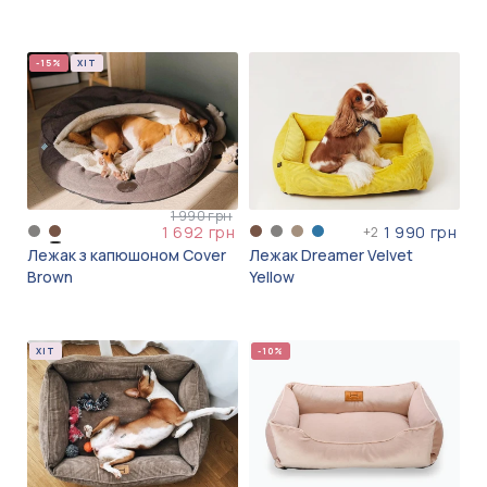
-15%
ХІТ
1 990 грн
1 692 грн
1 990 грн
+
2
Лежак з капюшоном Cover
Лежак Dreamer Velvet
Brown
Yellow
ХІТ
-10%