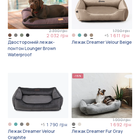
2 390 грн
1 790 грн
2 032 грн
1 611 грн
+
5
Двосторонній лежак-
Лежак Dreamer Velour Beige
понтон Lounger Brown
Waterproof
-15%
1 990 грн
1 790 грн
1 692 грн
+
5
Лежак Dreamer Velour
Лежак Dreamer Fur Gray
Graphite