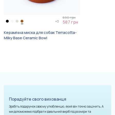
690 грн
+
3
587 грн
Керамічна миска для собак Terracotta-
Milky Base Ceramic Bowl
Порадуйте свого вихованця
Зробіть подарунок своєму улюбленцю, який він точно зацінить. А
ми допоможемо підібрати ідеальний виріб під розміри та