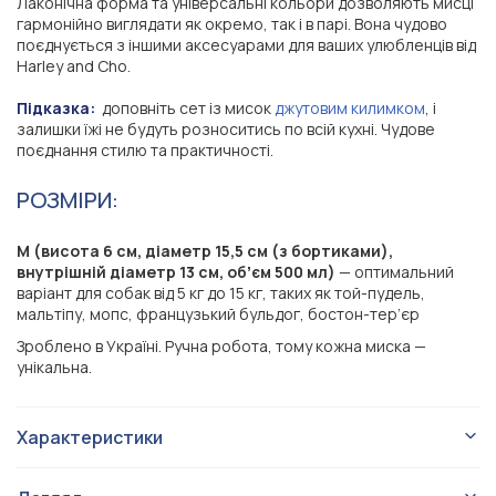
Лаконічна форма та універсальні кольори дозволяють мисці
гармонійно виглядати як окремо, так і в парі. Вона чудово
поєднується з іншими аксесуарами для ваших улюбленців від
Harley and Cho.
Підказка:
доповніть сет із мисок
джутовим килимком
, і
залишки їжі не будуть розноситись по всій кухні. Чудове
поєднання стилю та практичності.
РОЗМІРИ:
M (висота 6 см, діаметр 15,5 см (з бортиками),
внутрішній діаметр 13 см, обʼєм 500 мл)
— оптимальний
варіант для собак від 5 кг до 15 кг, таких як той-пудель,
мальтіпу, мопс, французький бульдог, бостон-тер’єр
Зроблено в Україні. Ручна робота, тому кожна миска —
унікальна.
Характеристики
Керамічні миски
Тип виробу