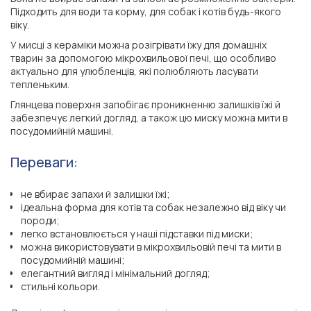
Підходить для води та корму, для собак і котів будь-якого
віку.
У мисці з кераміки можна розігрівати їжу для домашніх
тварин за допомогою мікрохвильової печі, що особливо
актуально для улюбленців, які полюбляють ласувати
тепленьким.
Глянцева поверхня запобігає проникненню залишків їжі й
забезпечує легкий догляд, а також цю миску можна мити в
посудомийній машині.
Переваги:
не вбирає запахи й залишки їжі;
ідеальна форма для котів та собак незалежно від віку чи
породи;
легко встановлюється у наші підставки під миски;
можна використовувати в мікрохвильовій печі та мити в
посудомийній машині;
елегантний вигляд і мінімальний догляд;
стильні кольори.