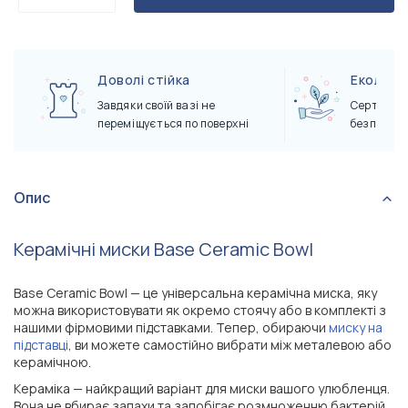
Доволі стійка
Екологі
Завдяки своїй вазі не
Сертифіко
переміщується по поверхні
безпечні 
Опис
Керамічні миски Base Ceramic Bowl
Base Ceramic Bowl — це універсальна керамічна миска, яку
можна використовувати як окремо стоячу або в комплекті з
нашими фірмовими підставками. Тепер, обираючи
миску на
підставці
, ви можете самостійно вибрати між металевою або
керамічною.
Кераміка — найкращий варіант для миски вашого улюбленця.
Вона не вбирає запахи та запобігає розмноженню бактерій.