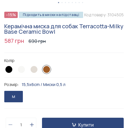
-15%
Код товару:
3104505
Підходить в миски на підставці
Керамічна миска для собак Terracotta-Milky
Base Ceramic Bowl
587 грн
690 грн
Колір
Розмір:
15,5x6cm / Миски 0,5 л
M
Купити