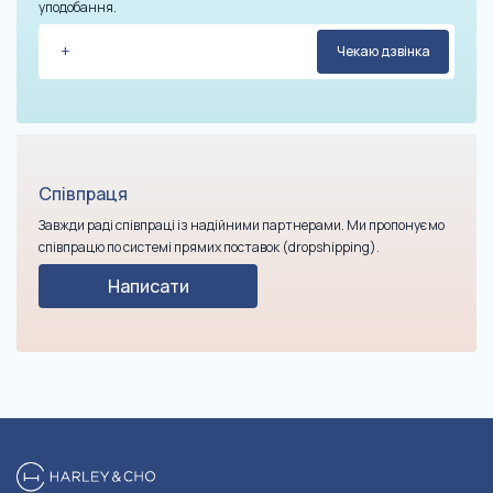
уподобання.
Співпраця
Завжди раді співпраці із надійними партнерами. Ми пропонуємо
співпрацю по системі прямих поставок (dropshipping).
Написати