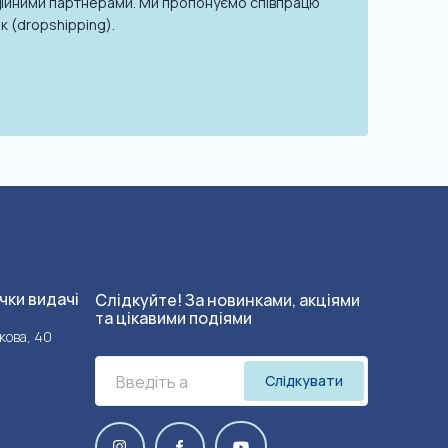
надійними партнерами. Ми пропонуємо співпрацю
к (dropshipping).
чки видачі
Слідкуйте! За новинками, акціями
та цікавими подіями
кова, 40
Слідкувати