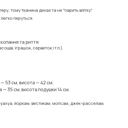
ру, тому тканина дихає та не "парить влітку".
 легко перуться.
 копання та риття
ощів, іграшок, серветок і т.п.).
— 53 см, висота — 42 см;
 — 35 см, висота подушки 14 см.
чіхуахуа, йоркам, вестикам, мопсам, джек–расселам,