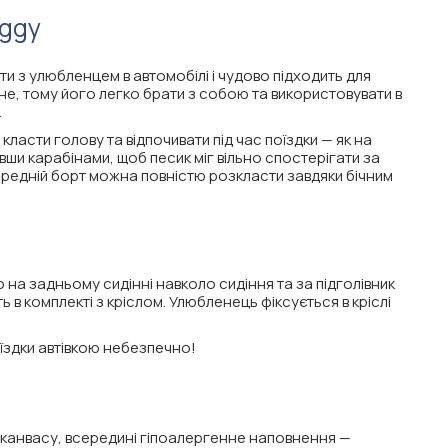
uggy
 з улюбленцем в автомобілі і чудово підходить для
не, тому його легко брати з собою та використовувати в
.
асти голову та відпочивати під час поїздки — як на
ши карабінами, щоб песик міг вільно спостерігати за
ередній борт можна повністю розкласти завдяки бічним
на задньому сидінні навколо сидіння та за підголівник
ь в комплекті з кріслом. Улюбленець фіксується в кріслі
оїздки автівкою небезпечно!
канвасу, всередині гіпоалергенне наповнення —