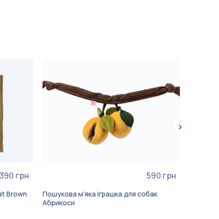
-15%
2
варіа
 390 грн
590 грн
at Brown
Пошукова мʼяка іграшка для собак
Флісовий
Абрикоси