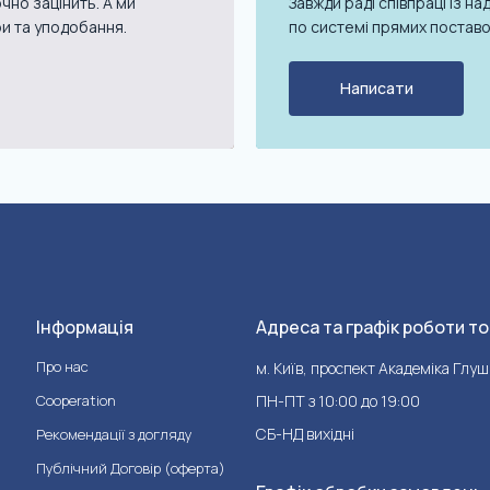
чно зацінить. А ми
Завжди раді співпраці із 
ри та уподобання.
по системі прямих поставо
Написати
Інформація
Адреса та графік роботи то
Про нас
м. Київ, проспект Академіка Глуш
Cooperation
ПН-ПТ з 10:00 до 19:00
СБ-НД вихідні
Рекомендації з догляду
Публічний Договір (оферта)