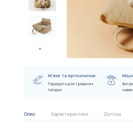
Сертифікати
Показати всі
Показати всі
Мʼяке та ергономічне
Міцн
Підходить для тривалих
Витри
поїздок
нава
Опис
Характеристики
Догляд