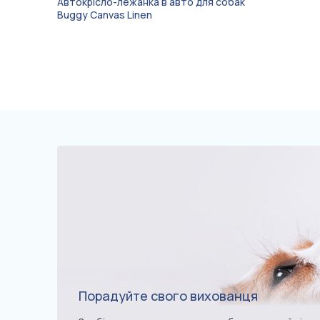
Автокрісло-лежанка в авто для собак
Buggy Canvas Linen
Порадуйте свого вихованця