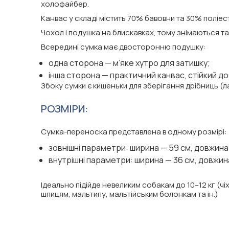
холофайбер.
Канвас у складі містить 70% бавовни та 30% поліесте
Чохол і подушка на блискавках, тому знімаються та
Всередині сумка має двосторонню подушку:
одна сторона — м’яке хутро для затишку;
інша сторона — практичний канвас, стійкий до
Збоку сумки є кишеньки для зберігання дрібниць (лас
РОЗМІРИ:
Сумка-переноска представлена в одному розмірі:
зовнішні параметри: ширина — 59 см, довжина 
внутрішні параметри: ширина — 36 см, довжина
Ідеально підійде невеликим собакам
до 10–12 кг (
шпицям, мальтипу, мальтійським болонкам та ін.)