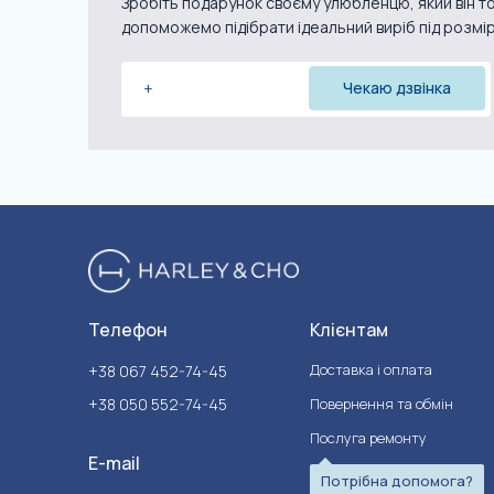
Зробіть подарунок своєму улюбленцю, який він то
допоможемо підібрати ідеальний виріб під розмі
Телефон
Клієнтам
Доставка і оплата
+38 067 452-74-45
+38 050 552-74-45
Повернення та обмін
Послуга ремонту
E-mail
Потрібна допомога?