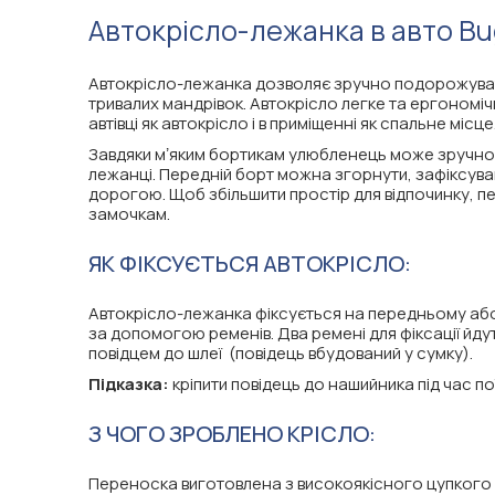
Автокрісло-лежанка в авто B
Автокрісло-лежанка дозволяє зручно подорожувати
тривалих мандрівок. Автокрісло легке та ергономіч
автівці як автокрісло і в приміщенні як спальне місце
Завдяки мʼяким бортикам улюбленець може зручно кл
лежанці. Передній борт можна згорнути, зафіксував
дорогою. Щоб збільшити простір для відпочинку, п
замочкам.
ЯК ФІКСУЄТЬСЯ АВТОКРІСЛО:
Автокрісло-лежанка фіксується на передньому або 
за допомогою ременів. Два ремені для фіксації йдут
повідцем до шлеї (повідець вбудований у сумку).
Підказка:
кріпити повідець до нашийника під час п
З ЧОГО ЗРОБЛЕНО КРІСЛО:
Переноска виготовлена з високоякісного цупкого 