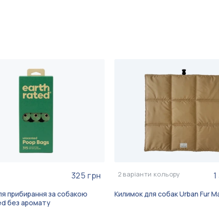
2
варіанти кольору
325 грн
1
ля прибирання за собакою
Килимок для собак Urban Fur M
ed без аромату