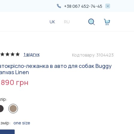
+38 067 452-74-45
+38 067 452-74-45
UK
RU
+38 050 552-74-45
1 відгук
Код товару:
3104423
втокрісло-лежанка в авто для собак Buggy
anvas Linen
 890 грн
лір:
Більше
Більше
акцій
акцій
змір:
one size
1 090 грн
690 грн