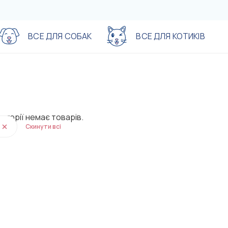
ВСЕ ДЛЯ СОБАК
ВСЕ ДЛЯ КОТИКІВ
Рекомендуємо ознайомитись
Рекомендуємо ознайомитись
-%
-%
-
-
тегорії немає товарів.
Скинути всі