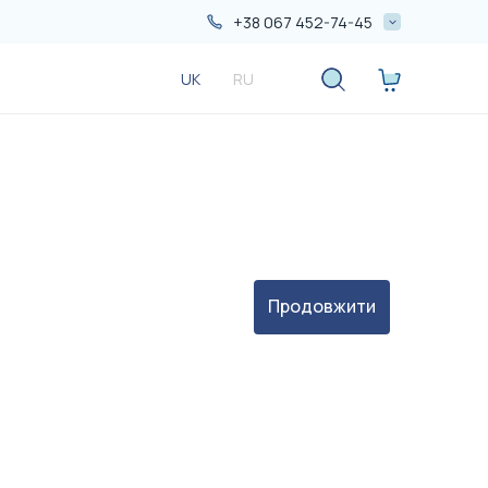
+38 067 452-74-45
+38 067 452-74-45
UK
RU
+38 050 552-74-45
%
%
Продовжити