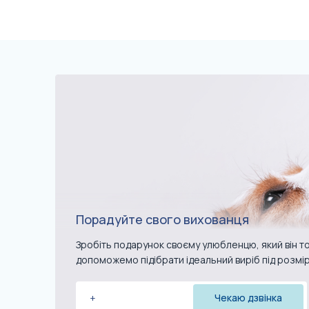
Порадуйте свого вихованця
Зробіть подарунок своєму улюбленцю, який він то
допоможемо підібрати ідеальний виріб під розмі