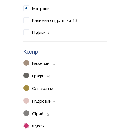
Показати всі
Матраци
Показати всі
Килимки / підстилки
13
Пуфіки
7
Колір
Бежевий
+4
Графіт
+1
Оливковий
+1
Пудровий
+1
Сірий
+2
Фуксія