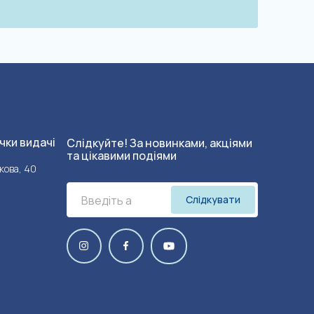
чки видачі
Слідкуйте! За новинками, акціями
та цікавими подіями
кова, 40
Слідкувати