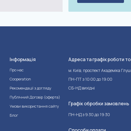
Інформація
Адреса та графік роботи то
Про нас
м. Київ, проспект Академіка Глуш
Cooperation
ПН-ПТ з 10:00 до 19:00
СБ-НД вихідні
Рекомендації з догляду
Публічний Договір (оферта)
Графік обробки замовлень
Умови використання сайту
ПН-НД з 9:30 до 19:30
Блог
Способи оплати