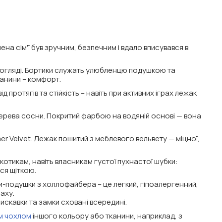
на сім'ї був зручним, безпечним і вдало вписувався в
у догляді. Бортики служать улюбленцю подушкою та
канини – комфорт.
 протягів та стійкість – навіть при активних іграх лежак
ерева сосни. Покритий фарбою на водяній основі — вона
 Velvet. Лежак пошитий з меблевого вельвету — міцної,
 котикам, навіть власникам густої пухнастої шубки:
ся щіткою.
и-подушки з холлофайбера – це легкий, гіпоалергенний,
аху.
скавки та замки сховані всередині.
м чохлом
іншого кольору або тканини, наприклад, з