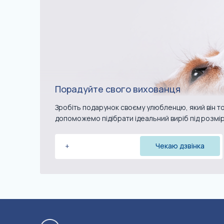
Порадуйте свого вихованця
Зробіть подарунок своєму улюбленцю, який він то
допоможемо підібрати ідеальний виріб під розмі