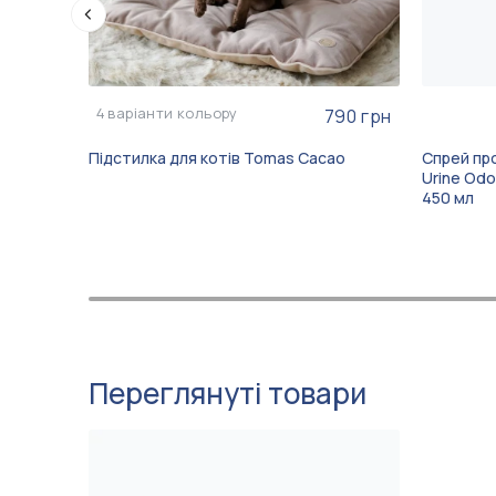
4
варіанти кольору
790 грн
Підстилка для котів Tomas Cacao
Спрей про
Urine Odo
450 мл
Переглянуті товари