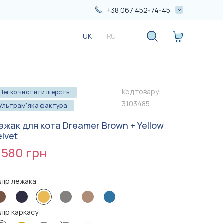
+38 067 452-74-45
+38 067 452-74-45
UK
RU
+38 050 552-74-45
Код товару:
Легко чистити шерсть
3103485
Ультрам'яка фактура
ежак для кота Dreamer Brown + Yellow
elvet
 580 грн
Більше
Більше
акцій
акцій
лір лежака:
лір каркасу:
1 090 грн
690 грн