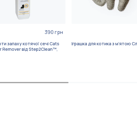
390 грн
ти запаху котячої сечі Cats
Іграшка для котика з мʼятою С
r Remover від Step2Clean™,