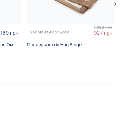
1 090 грн
3
варіанти кольору
189 грн
927 грн
лон Ом
Плед для котів Hug Beige
Кігтеточ