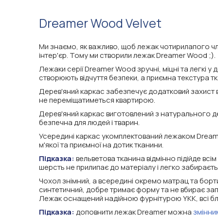
Dreamer Wood Velvet
Ми знаємо, як важливо, щоб лежак чотирилапого чле
інтер'єр. Тому ми створили лежак Dreamer Wood ;).
Лежаки серії Dreamer Wood зручні, міцні та легкі 
створюють відчуття безпеки, а приємна текстура т
Дерев'яний каркас забезпечує додатковий захист від
не переміщатиметься квартирою.
Дерев'яний каркас виготовлений з натурального д
безпечна для людей і тварин.
Усередині каркас укомплектований лежаком Dreamer
м'якої та приємної на дотик тканини.
Підказка:
вельветова тканина відмінно підійде всім
шерсть не прилипає до матеріалу і легко забираєть
Чохол знімний, а всередині окремо матрац та борт
синтетичний, добре тримає форму та не вбирає зап
Лежак оснащений надійною фурнітурою YKK, всі бли
Підказка:
доповнити лежак Dreamer можна
змінни