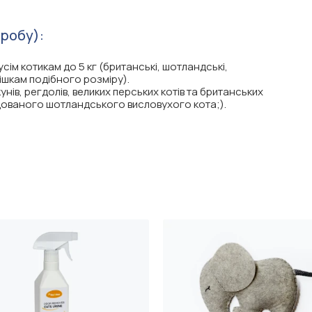
иробу):
усім котикам до 5 кг (британські, шотландські,
кішкам подібного розміру).
-кунів, регдолів, великих перських котів та британських
годованого шотландського висловухого кота;).