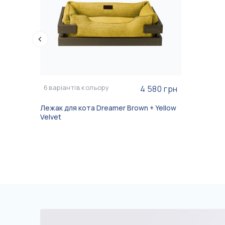
6
варіантів кольору
4 580 грн
Лежак для кота Dreamer Brown + Yellow
Velvet