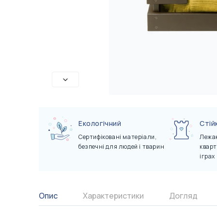
Сертифікати
Показати всі
Показати всі
Екологічний
Стій
Сертифіковані матеріали,
Лежак
безпечні для людей і тварин
кварт
іграх
Опис
Характеристики
Догляд