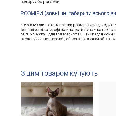
велюру або рогожки.
РОЗМІРИ (зовнішні габарити всього в
S 68 х 49 cm
– стандартний розмір, який підходить 
бенгальські коти, сфінкси, корати та всім котам та 
M 78 х 54 cm
– для великих котів 5 - 12 кг (для мейн
висловухих, норвезької, абіссінської кішки або в
З цим товаром купують