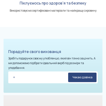
Піклуємось про здоров'я та безпеку
Використовуємо сертифіковані матеріали та найкращу сировину
Порадуйте свого вихованця
Зробіть подарунок своєму улюбленцю, який він точно зацінить. А
ми допоможемо підібрати ідеальний виріб під розміри та
уподобання.