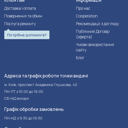
Клієнтам
Інформація
Доставка і оплата
Про нас
Повернення та обмін
Cooperation
Послуга ремонту
Рекомендації з догляду
Публічний Договір
Потрібна допомога?
(оферта)
Умови використання
сайту
Блог
Адреса та графік роботи точки видачі
м. Київ, проспект Академіка Глушкова, 40
ПН-ПТ з 10:00 до 19:00
СБ-НД вихідні
Графік обробки замовлень
ПН-НД з 9:30 до 19:30