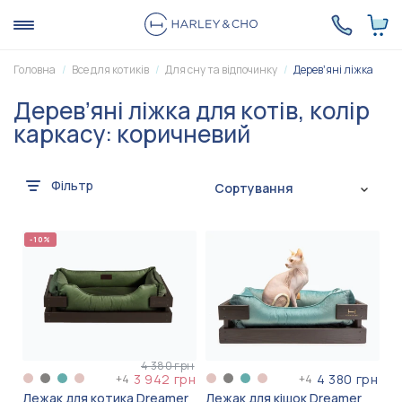
Головна
Все для котиків
Для сну та відпочинку
Деревʼяні ліжка
Деревʼяні ліжка для котів, колір
каркасу: коричневий
Фільтр
Сортування
-10%
4 380 грн
3 942 грн
4 380 грн
+
4
+
4
Лежак для котика Dreamer
Лежак для кішок Dreamer