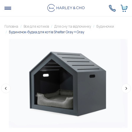
Головна
Все для котиків
Для сну та відпочинку
Будиночки
Будиночок-будка для котів Shelter Gray + Gray