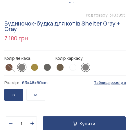
Код товару:
3103955
Будиночок-будка для котів Shelter Gray +
Gray
7 180 грн
Колір лежака:
Колір каркасу:
Розмір:
63x48x60cm
Таблиця розмірів
S
M
Купити