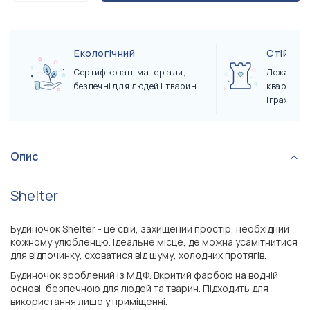
Екологічний
Стійкий
Сертифіковані матеріали,
Лежак не 
безпечні для людей і тварин
квартирі 
іграх
Опис
Shelter
Будиночок Shelter - це свій, захищений простір, необхідний
кожному улюбленцю. Ідеальне місце, де можна усамітнитися
для відпочинку, сховатися від шуму, холодних протягів.
Будиночок зроблений із МДФ. Вкритий фарбою на водній
основі, безпечною для людей та тварин. Підходить для
використання лише у приміщенні.