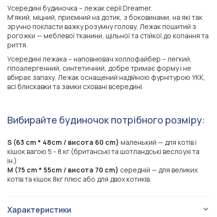
Усередині будиночка – лежак серії Dreamer.
М'який, міцний, приємний на дотик, з боковинами, на які так
зручно покласти важку розумну голову. Лежак пошитий з
рогожки — меблевої тканини, щільної та стійкої до копання та
риття.
Усередині лежака – наповнювач холлофайбер – легкий,
гіпоалергенний, синтетичний, добре тримає форму і не
вбирає запаху. Лежак оснащений надійною фурнітурою YKK,
всі блискавки та замки сховані всередині.
Вибирайте будиночок потрібного розміру:
S (63 cm * 48cm / висота 60 cm)
маленький — для котів і
кішок вагою 5 - 8 кг (британські та шотландські веслоухі та
ін.)
M (75 cm * 55cm / висота 70 cm)
середній — для великих
котів та кішок 8кг плюс або для двох котиків.
Характеристики