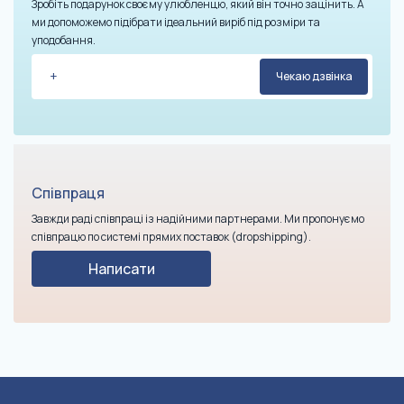
Зробіть подарунок своєму улюбленцю, який він точно зацінить. А
ми допоможемо підібрати ідеальний виріб під розміри та
уподобання.
Співпраця
Завжди раді співпраці із надійними партнерами. Ми пропонуємо
співпрацю по системі прямих поставок (dropshipping).
Написати