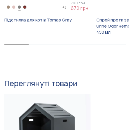
790 грн
+
3
672 грн
Підстилка для котів Tomas Gray
Спрей проти зап
Urine Odor Remo
450 мл
Переглянуті товари