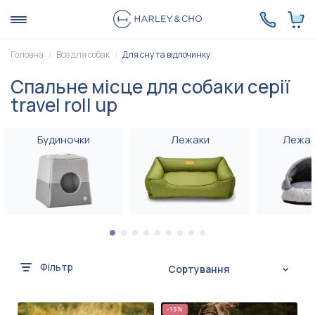
Головна
Все для собак
Для сну та відпочинку
Спальне місце для собаки серії
travel roll up
Будиночки
Лежаки
Лежак
Фільтр
Сортування
-15%