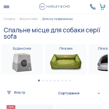
Головна
Все для собак
Для сну та відпочинку
Спальне місце для собаки серії
sofa
Будиночки
Лежаки
Лежак
Фільтр
Сортування
-15%