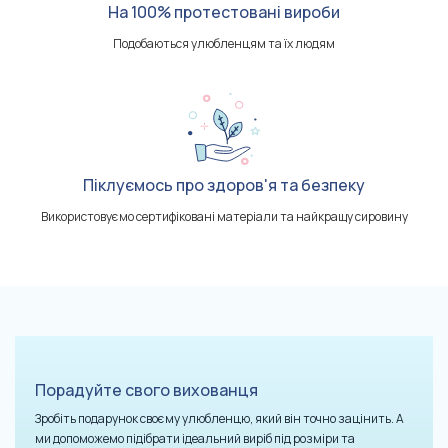
На 100% протестовані вироби
Подобаються улюбленцям та їх людям
Піклуємось про здоров'я та безпеку
Використовуємо сертифіковані матеріали та найкращу сировину
Порадуйте свого вихованця
Зробіть подарунок своєму улюбленцю, який він точно зацінить. А
ми допоможемо підібрати ідеальний виріб під розміри та