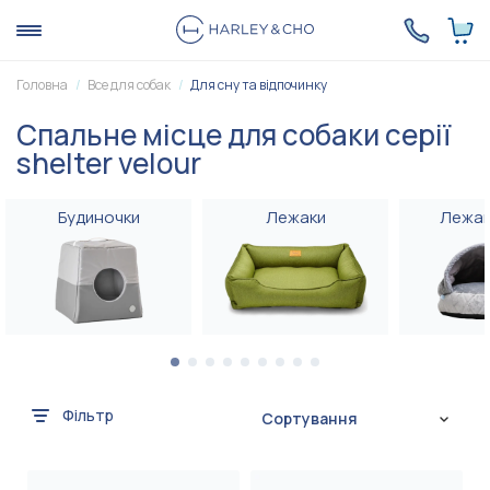
Головна
Все для собак
Для сну та відпочинку
Спальне місце для собаки серії
shelter velour
Будиночки
Лежаки
Лежак
Фільтр
Сортування