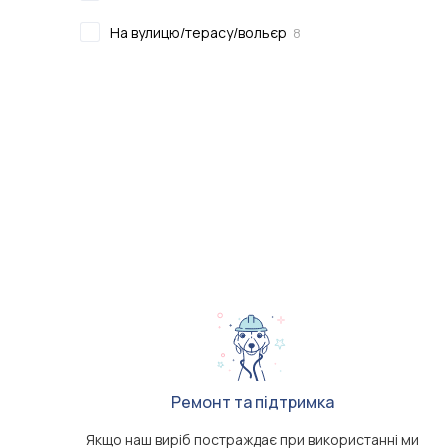
На вулицю/терасу/вольєр
8
Ремонт та підтримка
Якщо наш виріб постраждає при використанні ми