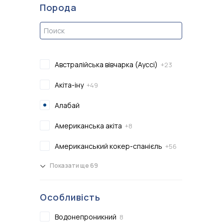
Порода
Австралійська вівчарка (Ауссі)
+23
Акіта-іну
+49
Алабай
Американська акіта
+8
Американський кокер-спанієль
+56
Показати ще 69
Особливість
Водонепроникний
8