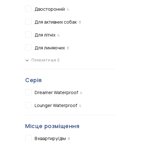
Двосторонній
4
Для активних собак
8
Для літніх
4
Для линяючих
8
Показати ще 2
Серія
Dreamer Waterproof
4
Lounger Waterproof
4
Місце розміщення
В квартиру/дім
8