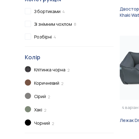
Двостор
З бортиками
4
Khaki Wa
Зі знімним чохлом
8
Розбірні
4
Колір
Клітинка чорна
2
Коричневий
2
Сірий
2
4
варіан
Хакі
2
Лежак Dr
Чорний
2