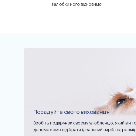
залюбки його відновимо
Порадуйте свого вихованця
Зробіть подарунок своєму улюбленцю, який він то
допоможемо підібрати ідеальний виріб під розмі