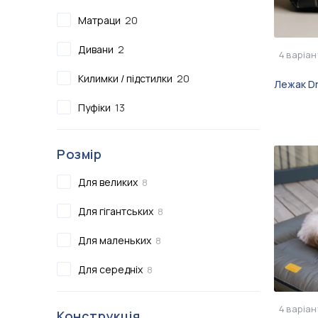
Сертифікати
Матраци
20
Показати всі
Дивани
2
4
варіан
Показати всі
Килимки / підстилки
20
Лежак Dr
Пуфіки
13
Розмір
Для великих
8
Для гігантських
8
Для маленьких
8
Для середніх
8
4
варіан
Конструкція