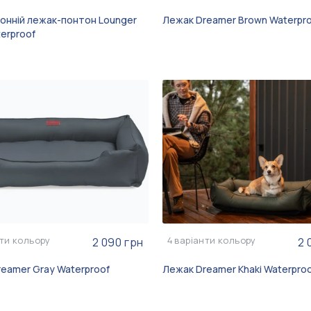
онній лежак-понтон Lounger
Лежак Dreamer Brown Waterpr
terproof
ти кольору
4
варіанти кольору
2 090 грн
2 
eamer Gray Waterproof
Лежак Dreamer Khaki Waterpro