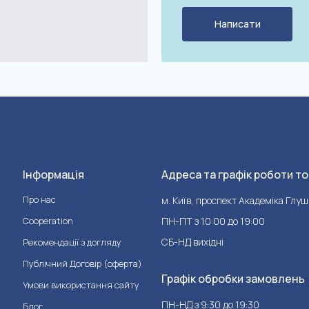
Написати
Інформація
Адреса та графік роботи то
Про нас
м. Київ, проспект Академіка Глуш
Cooperation
ПН-ПТ з 10:00 до 19:00
СБ-НД вихідні
Рекомендації з догляду
Публічний Договір (оферта)
Графік обробки замовлень
Умови використання сайту
ПН-НД з 9:30 до 19:30
Блог