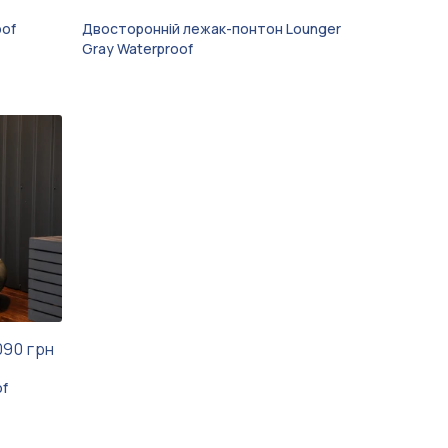
oof
Двосторонній лежак-понтон Lounger
Gray Waterproof
090 грн
of