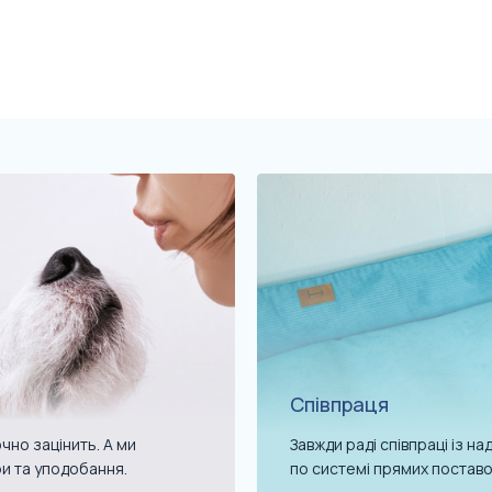
Співпраця
чно зацінить. А ми
Завжди раді співпраці із 
ри та уподобання.
по системі прямих поставо