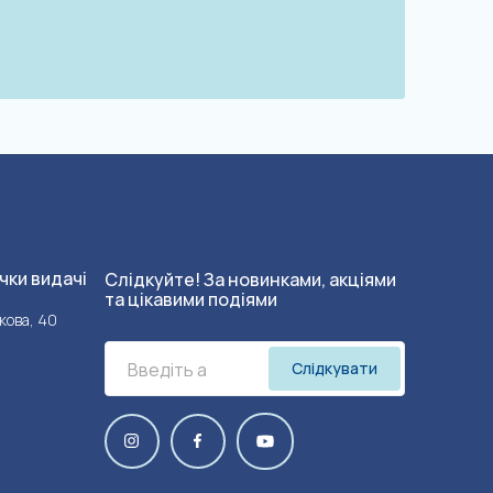
чки видачі
Слідкуйте! За новинками, акціями
та цікавими подіями
кова, 40
Слідкувати