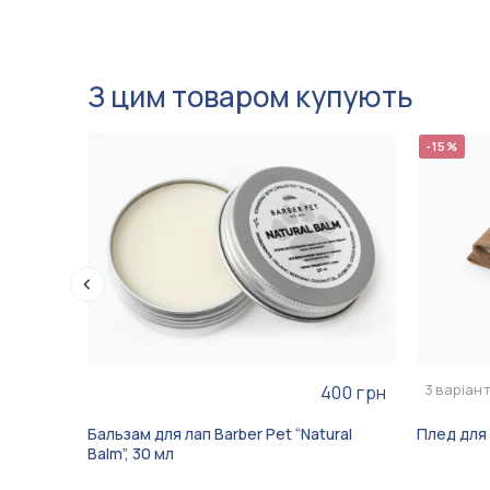
З цим товаром купують
-15%
3
варіан
400 грн
Бальзам для лап Barber Pet “Natural
Плед для
Balm”, 30 мл