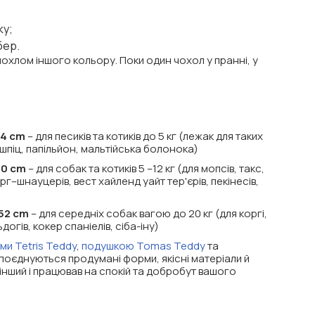
ку;
бер.
хлом іншого кольору. Поки один чохол у пранні, у
34 cm
– для песиків та котиків до 5 кг (лежак для таких
, шпіц, папільйон, мальтійська болонока)
50 cm
– для собак та котиків 5 –12 кг (для мопсів, такс,
г–шнауцерів, вест хайленд уайт тер'єрів, пекінесів,
*52 cm
– для середніх собак вагою до 20 кг (для коргі,
догів, кокер спаніелів, сіба-іну)
ми Tetris Teddy
,
подушкою Tomas Teddy
та
оєднуються продумані форми, якісні матеріали й
інший і працював на спокій та добробут вашого