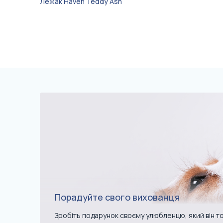
Лежак Haven Teddy Ash
Порадуйте свого вихованця
Зробіть подарунок своєму улюбленцю, який він то