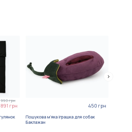
990 грн
3
варіа
891 грн
450 грн
гулянок
Пошукова мʼяка іграшка для собак
Сходинки
Баклажан
Double