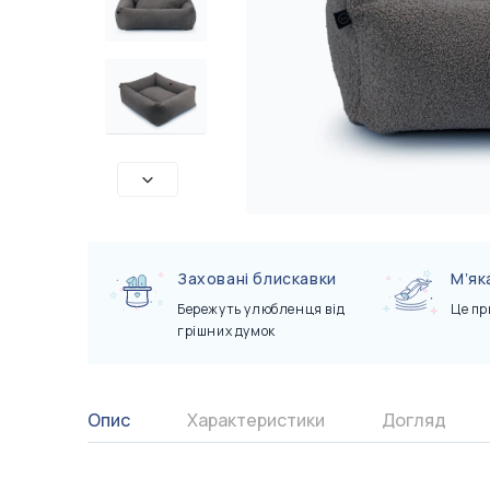
Сертифікати
Показати всі
Показати всі
Заховані блискавки
Мʼяк
Бережуть улюбленця від
Це пр
грішних думок
Опис
Характеристики
Догляд