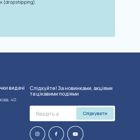
к (dropshipping).
чки видачі
Слідкуйте! За новинками, акціями
та цікавими подіями
кова, 40
Слідкувати