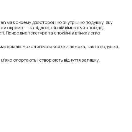
ven має окрему двосторонню внутрішню подушку, яку
и окремо — на підлозі, в іншій кімнаті чи в поїздці.
і. Природна текстура та спокійні відтінки легко
еріалів. Чохол знімається як з лежака, так і з подушки,
м’яко огортають і створюють відчуття затишку.