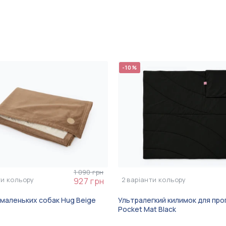
-10%
1 090 грн
ти кольору
2
варіанти кольору
927 грн
 маленьких собак Hug Beige
Ультралегкий килимок для про
Pocket Mat Black