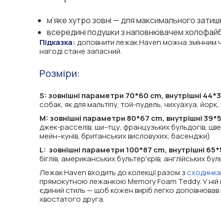
м’яке хутро зовні — для максимального затиш
всередині подушки з наповнювачем холофай
Підказка:
доповнити лежак Haven можна змінним чо
нагоді стане запасний.
Розміри:
S: зовнішні параметри 70*60 cm, внутрішні 44*
собак, як для мальтіпу, той-пудель, чихуахуа, йорк
M: зовнішні параметри 80*67 cm, внутрішні 39*
джек-расселів, ши–тцу, французьких бульдогів, цвер
мейн–кунів, британських висловухих, басенджи)
L: зовнішні параметри 100*87 cm, внутрішні 65
біглів, американських бультер'єрів, англійських буль
Лежак Haven входить до колекції разом з
сходинка
прямокутною лежанкою Memory Foam Teddy. У ній п
єдиний стиль — щоб кожен виріб легко доповнював 
хвостатого друга.