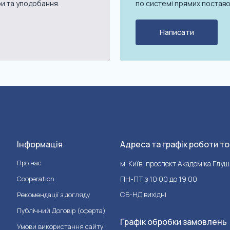
ри та уподобання.
по системі прямих поставо
Написати
Інформація
Адреса та графік роботи то
Про нас
м. Київ, проспект Академіка Глуш
Cooperation
ПН-ПТ з 10:00 до 19:00
СБ-НД вихідні
Рекомендації з догляду
Публічний Договір (оферта)
Графік обробки замовлень
Умови використання сайту