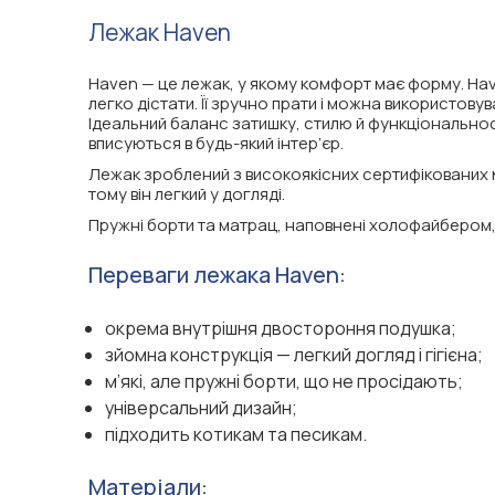
Лежак Haven
Haven — це лежак, у якому комфорт має форму. Ha
легко дістати. Її зручно прати і можна використовуват
Ідеальний баланс затишку, стилю й функціональност
вписуються в будь-який інтер’єр.
Лежак зроблений з високоякісних сертифікованих мат
тому він легкий у догляді.
Пружні борти та матрац, наповнені холофайбером, 
Переваги лежака Haven:
окрема внутрішня двостороння подушка;
зйомна конструкція — легкий догляд і гігієна;
м’які, але пружні борти, що не просідають;
універсальний дизайн;
підходить котикам та песикам.
Матеріали: