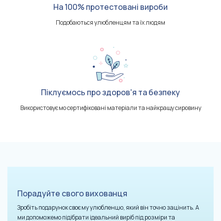
На 100% протестовані вироби
Подобаються улюбленцям та їх людям
Піклуємось про здоров'я та безпеку
Використовуємо сертифіковані матеріали та найкращу сировину
Порадуйте свого вихованця
Зробіть подарунок своєму улюбленцю, який він точно зацінить. А
ми допоможемо підібрати ідеальний виріб під розміри та