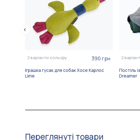
2
варіанти кольору
2
варіан
390 грн
Іграшка гусак для собак Хосе Карлос
Постіль і
Lime
Dreamer
Переглянуті товари