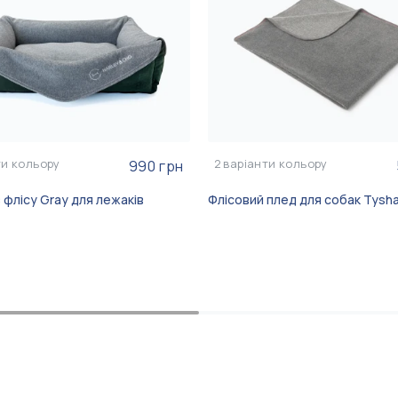
ти кольору
2
варіанти кольору
990 грн
з флісу Gray для лежаків
Флісовий плед для собак Tysh