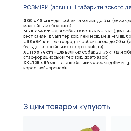
РОЗМІРИ (зовнішні габарити всього л
S 68 х 49 cm
– для собак та котиків до 5 кг (лежак дл
мальтійських болонок).
M 78 х 54 cm
– для собак та котиків 6 –12 кг (для ш
вест хайленд уайт тер'єрів, пекінесів, мейн–кунів, 
L 98 х 64 cm
– для середніх собак вагою до 20 кг (дл
бульдогів, російських кокер спаніелів)
XL 118 х 74 cm
– для великих собак 20-35 кг (для сі
стаффордширських тер'єрів, дратхаарів)
XXL 128 х 84 cm
– для ще більших собак від 35+ кг (
корсо, веймаранерів)
З цим товаром купують