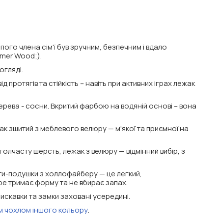
ого члена сім'ї був зручним, безпечним і вдало
amer Wood;).
огляді.
 протягів та стійкість – навіть при активних іграх лежак
рева - сосни. Вкритий фарбою на водяній основі – вона
жак зшитий з меблевого велюру — м'якої та приємної на
олчасту шерсть, лежак з велюру — відмінний вибір, з
рти-подушки з холлофайберу — це легкий,
е тримає форму та не вбирає запах.
скавки та замки заховані усередині.
м чохлом іншого кольору
.