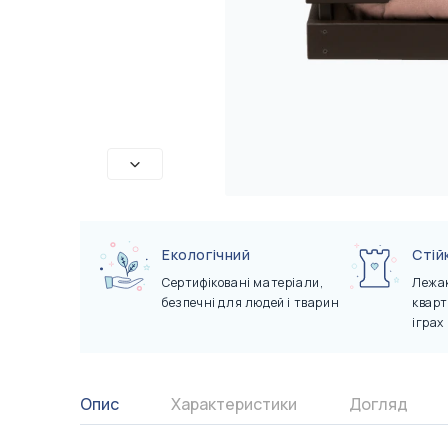
Сертифікати
Показати всі
Показати всі
Екологічний
Стій
Сертифіковані матеріали,
Лежак
безпечні для людей і тварин
кварт
іграх
Опис
Характеристики
Догляд