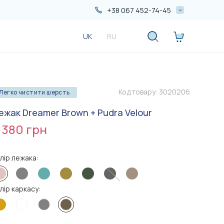
+38 067 452-74-45
+38 067 452-74-45
UK
RU
+38 050 552-74-45
Код товару:
3020206
Легко чистити шерсть
ежак Dreamer Brown + Pudra Velour
 380 грн
лір лежака:
Більше
Більше
акцій
акцій
лір каркасу:
1 790 грн
1 090