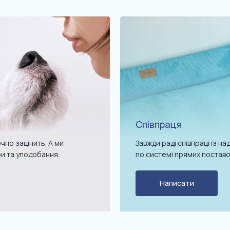
Співпраця
чно зацінить. А ми
Завжди раді співпраці із 
ри та уподобання.
по системі прямих поставо
Написати