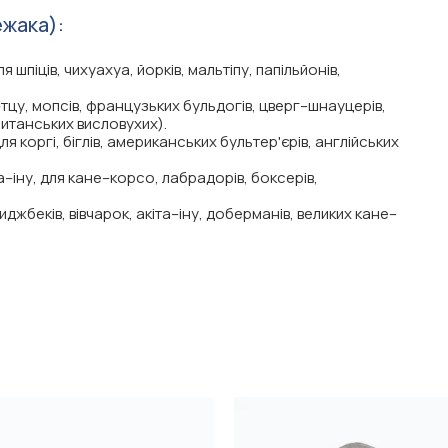
ежака):
я шпіців, чихуахуа, йорків, мальтіпу, папільйонів,
и–тцу, мопсів, французьких бульдогів, цверг–шнауцерів,
британських висловухих).
я коргі, біглів, американських бультер'єрів, англійських
ба–іну, для кане–корсо, лабрадорів, боксерів,
риджбеків, вівчарок, акіта–іну, доберманів, великих кане–