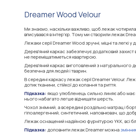
Dreamer Wood Velour
Ми знаємо, наскільки важливо, щоб лежак чотирилап
вписувався в інтер'єр. Тому ми створили лежак Dre
Лежаки серії Dreamer Wood зручні, міцні та легкі у д
Дерев'яний каркас забезпечує додатковий захист від
не переміщатиметься квартирою.
Дерев'яний каркас виготовлений з натурального де
безпечна для людей і тварин.
В середині каркасу лежак серії Dreamer Velour. Ле
дотик тканини, стійкої до копання та риття.
Підказка:
якщо улюбленець сильно линяє або має г
нього набагато легше відчищати шерсть.
Чохол знімний, а всередині роздільно матрац і бо
гіпоалергенний, синтетичний, наповнювач, що добр
Лежак оснащений надійною фурнітурою YKK, всі бли
Підказка:
доповнити лежак Dreamer можна
змінни