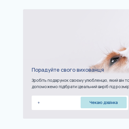
Порадуйте свого вихованця
Зробіть подарунок своєму улюбленцю, який він то
допоможемо підібрати ідеальний виріб під розмі