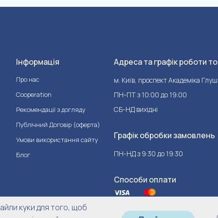
Інформація
Адреса та графік роботи то
Про нас
м. Київ, проспект Академіка Глуш
Cooperation
ПН-ПТ з 10:00 до 19:00
СБ-НД вихідні
Рекомендації з догляду
Публічний Договір (оферта)
Графік обробки замовлень
Умови використання сайту
ПН-НД з 9:30 до 19:30
Блог
Способи оплати
йли куки для того, щоб