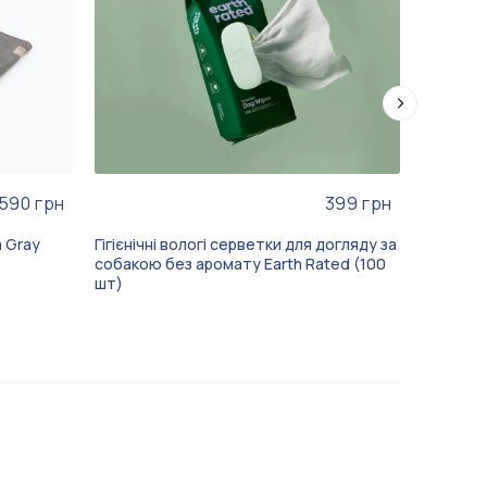
590 грн
399 грн
a Gray
Гігієнічні вологі серветки для догляду за
Рідке ми
собакою без аромату Earth Rated (100
Barber Pe
шт)