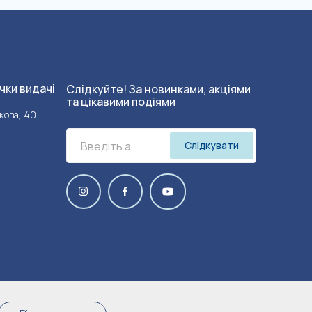
чки видачі
Слідкуйте! За новинками, акціями
та цікавими подіями
кова, 40
Слідкувати