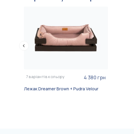
7
варіантів кольору
4 380 грн
Лежак Dreamer Brown + Pudra Velour