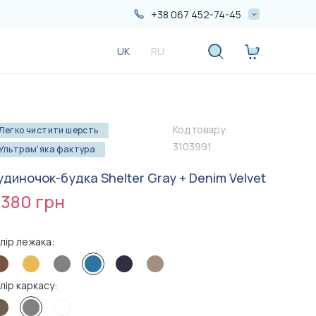
+38 067 452-74-45
+38 067 452-74-45
UK
RU
+38 050 552-74-45
Код товару:
Легко чистити шерсть
3103991
Ультрам'яка фактура
удиночок-будка Shelter Gray + Denim Velvet
 380 грн
лір лежака:
Більше
Більше
акцій
акцій
лір каркасу:
1 090 грн
690 грн