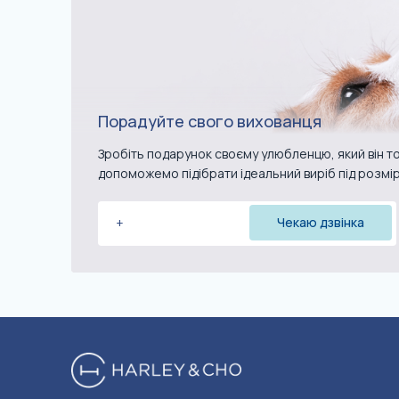
Порадуйте свого вихованця
Зробіть подарунок своєму улюбленцю, який він то
допоможемо підібрати ідеальний виріб під розмі