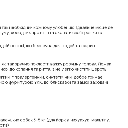
кий так необхідний кожному улюбенцю. Ідеальне місце де
уму, холодних протягів та сховати свої іграшки та
ній основі, що безпечна для людей та тварин.
а які так зручно покласти важку розумну голову. Лежак
ійкої до копання та риття, з неї легко чистити шерсть.
кий, гіпоалергенний, синтетичний, добре тримає
ою фурнітурою YKK, всі блискавки та замки заховані
аленьких собак 3–5 кг (для йорків, чихуахуа, мальтіпу,
котів)