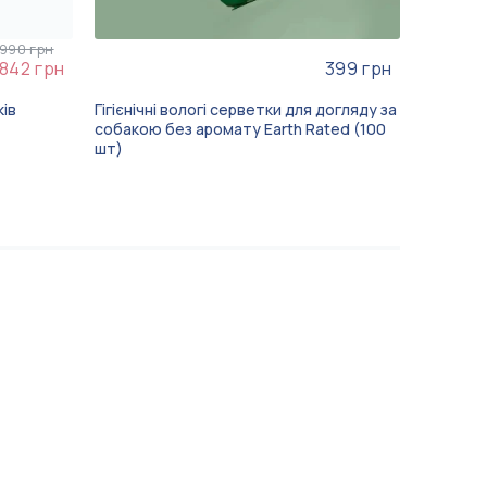
990 грн
842 грн
399 грн
ків
Гігієнічні вологі серветки для догляду за
Шампунь 
собакою без аромату Earth Rated (100
“Sensiti
шт)