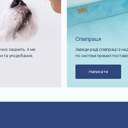
Співпраця
чно зацінить. А ми
Завжди раді співпраці із 
ри та уподобання.
по системі прямих поставо
Написати