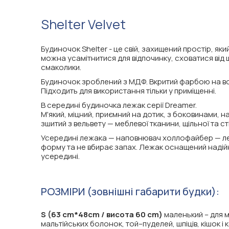
Shelter Velvet
Будиночок Shelter - це свій, захищений простір, я
можна усамітнитися для відпочинку, сховатися від ш
смаколики.
Будиночок зроблений з МДФ. Вкритий фарбою на вод
Підходить для використання тільки у приміщенні.
В середині будиночка лежак серії Dreamer.
М'який, міцний, приємний на дотик, з боковинами, н
зшитий з вельвету — меблевої тканини, щільної та ст
Усередині лежака — наповнювач холлофайбер — лег
форму та не вбирає запах. Лежак оснащений надійн
усередині.
РОЗМІРИ (зовнішні габарити будки):
S (63 cm*48cm / висота 60 cm)
маленький – для м
мальтійських болонок, той–пуделей, шпіців, кішок і 