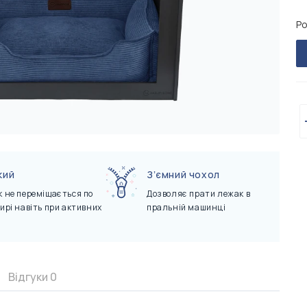
Керамічна миска для собак Cacao
Керамічна миска для кішок Cacao
Плед дл
Керамічн
757 грн
757 грн
Ceramic Bowl
Ceramic Bowl
Gray
Ceramic
Ро
кий
Зʼємний чохол
 не переміщається по
Дозволяє прати лежак в
ирі навіть при активних
пральній машинці
Відгуки
0