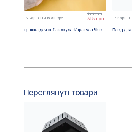
350 грн
3
варіанти кольору
3
варіан
315 грн
Іграшка для собак Акула-Каракула Blue
Плед для
Переглянуті товари