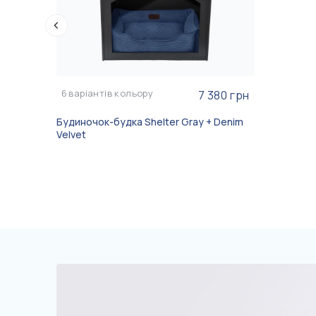
6
варіантів кольору
7 380 грн
Будиночок-будка Shelter Gray + Denim
Velvet