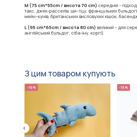
M (75 cm*55cm / висота 70 cm)
середній – підход
такс, джек-расселів, ши–тцу, французьких бульдогів
мейн–кунів, британських висловухих кішок, басендж
L (95 cm*65cm / висота 80 cm)
великий – для сере
англійський бульдог, сіба-іну, коргі).
З цим товаром купують
-10%
-15%