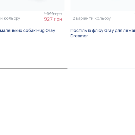
1 090 грн
ти кольору
2
варіанти кольору
927 грн
 маленьких собак Hug Gray
Постіль із флісу Gray для лежа
Dreamer