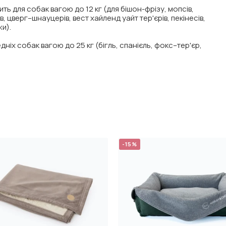
ить для собак вагою до 12 кг (для бішон-фрізу, мопсів,
, цверг–шнауцерів, вест хайленд уайт тер'єрів, пекінесів,
и).
дніх собак вагою до 25 кг (бігль, спанієль, фокс–тер'єр,
-15%