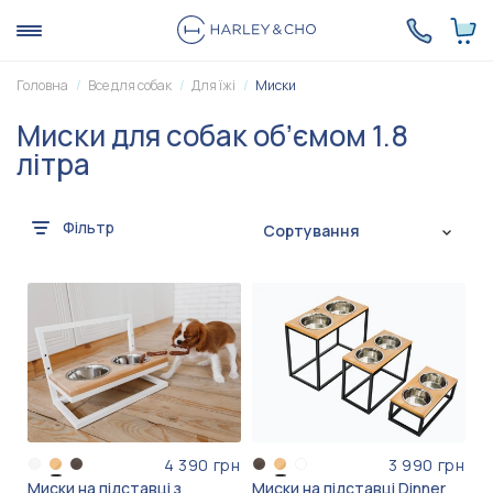
Головна
Все для собак
Для їжі
Миски
Миски для собак обʼємом 1.8
літра
Фільтр
Сортування
4 390 грн
3 990 грн
Миски на підставці з
Миски на підставці Dinner