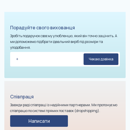
Порадуйте свого вихованця
Зробіть подарунок своєму улюбленцю, який він точно зацінить. А
ми допоможемо підібрати ідеальний виріб під розміри та
уподобання.
Співпраця
Завжди раді співпраці із надійними партнерами. Ми пропонуємо
співпрацю по системі прямих поставок (dropshipping).
Написати