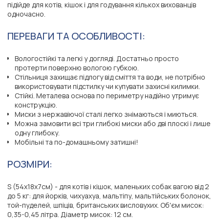
підійде для котів, кішок і для годування кількох вихованців
одночасно.
ПЕРЕВАГИ ТА ОСОБЛИВОСТІ:
Вологостійкі та легкі у догляді. Достатньо просто
протерти поверхню вологою губкою.
Стільниця захищає підлогу від сміття та води, не потрібно
використовувати підстилку чи купувати захисні килимки.
Стійкі. Металева основа по периметру надійно утримує
конструкцію.
Миски з нержавіючої сталі легко знімаються і миються.
Можна замовити всі три глибокі миски або дві плоскі і лише
одну глибоку.
Мобільні та по-домашньому затишні!
РОЗМІРИ:
S (54x18x7см) - для котів і кішок, маленьких собак вагою від 2
до 5 кг: для йорків, чихуахуа, мальтіпу, мальтійських болонок,
той-пуделей, шпіців, британських висловухих. Об'єм мисок:
0,35-0,45 літра. Діаметр мисок: 12 см.