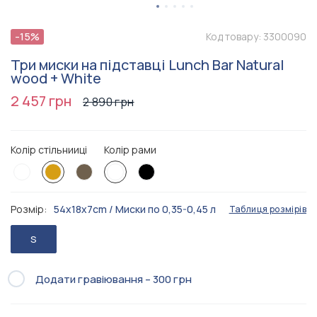
-15%
Код товару:
3300090
Три миски на підставці Lunch Bar Natural
wood + White
2 457 грн
2 890 грн
Колір стільнииці
Колір рами
Розмір:
54x18x7cm / Миски по 0,35-0,45 л
Таблиця розмірів
S
Додати гравіювання – 300 грн