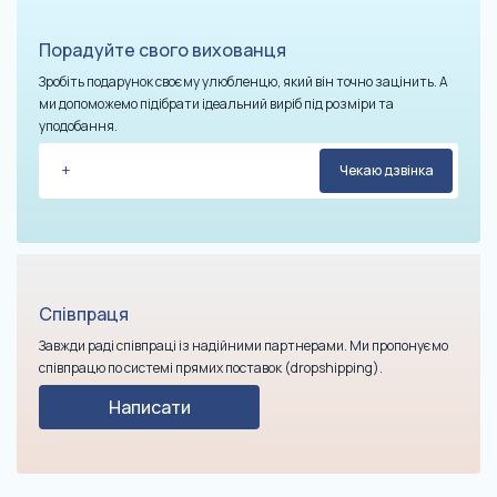
Порадуйте свого вихованця
Зробіть подарунок своєму улюбленцю, який він точно зацінить. А
ми допоможемо підібрати ідеальний виріб під розміри та
уподобання.
Співпраця
Завжди раді співпраці із надійними партнерами. Ми пропонуємо
співпрацю по системі прямих поставок (dropshipping).
Написати