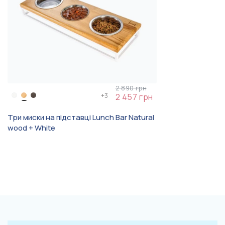
2 890 грн
+
3
2 457 грн
Три миски на підставці Lunch Bar Natural
wood + White