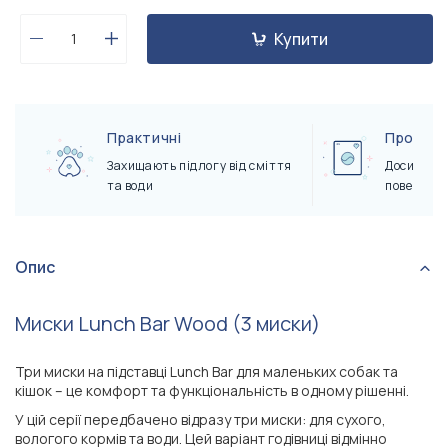
Купити
Практичні
Прості в
Захищають підлогу від сміття
Досить пр
та води
поверхню 
Опис
Миски Lunch Bar Wood (3 миски)
Три миски на підставці Lunch Bar для маленьких собак та
кішок – це комфорт та функціональність в одному рішенні.
У цій серії передбачено відразу три миски: для сухого,
вологого кормів та води. Цей варіант годівниці відмінно