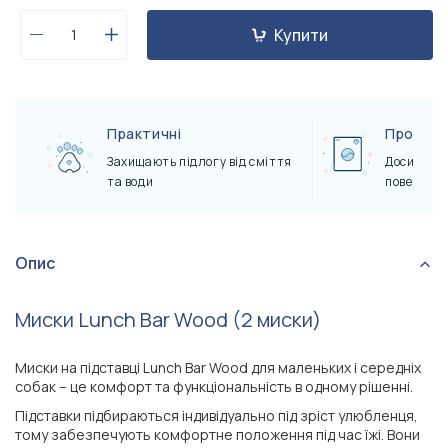
Купити
Практичні
Прості в
Захищають підлогу від сміття
Досить пр
та води
поверхню 
Опис
Миски Lunch Bar Wood (2 миски)
Миски на підставці Lunch Bar Wood для маленьких і середніх
собак – це комфорт та функціональність в одному рішенні.
Підставки підбираються індивідуально під зріст улюбленця,
тому забезпечують комфортне положення під час їжі. Вони