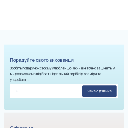
Порадуйте свого вихованця
Зробіть подарунок своєму улюбленцю, який він точно зацінить. А
ми допоможемо підібрати ідеальний виріб під розміри та
уподобання.