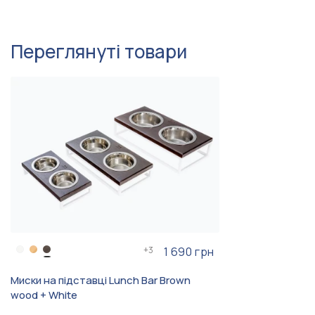
Басенджи, Вест-хайленд-
вайт-терʼєр, Мінібуль,
Мітельшнауцер, Левретка,
Переглянуті товари
Ксолоітцкуінтлі, Шелті,
Керн-терʼєр, Скотчтерʼєр,
Бостон-терʼєр, Грифон ,
Пті-брабансон, Мальтіпу
Для двох собак
Особливість
2 миски
Кількість мисок
0.2 літра, 0.45 літра, 0.75
Обʼєм мисок
літра
до 2 кг, від 2 кг до 5 кг, від 5
Вага собаки
кг до 15 кг
+
3
1 690 грн
Миски на підставці Lunch Bar Brown
wood + White