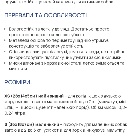
зручні та стійкі, що вкрай важливо для активних собак.
ПЕРЕВАГИ ТА ОСОБЛИВОСТІ:
Вологостійкі та легкі у догляді. Достатньо просто
протерти поверхню вологою губкою.
Металева основа по периметру надійно утримує
конструкцію та забезпечує стійкість.
Стільниця захищає підлогу від сміття та води, не потрібно
використовувати підстилку чи купувати захисні килимки.
Миски виконані з нержавіючої сталі, легко знімаються та
миються.
РОЗМІРИ:
XS (28x14x5см) найменший
– для котів і кішок з вузькою
мордочкою, а також маленьких собак до 2 кг (чихуахуа, міні
шпіц, міні йорк і цуценят маленьких порід). Обʼєм мисок: 0,2-
0,24 літра;
S (36x18x7см) маленький
– підходить для маленьких собак
вагою від 2 до 5 кг і усіх котів: для йорків, чихуахуа, мальтіпу,