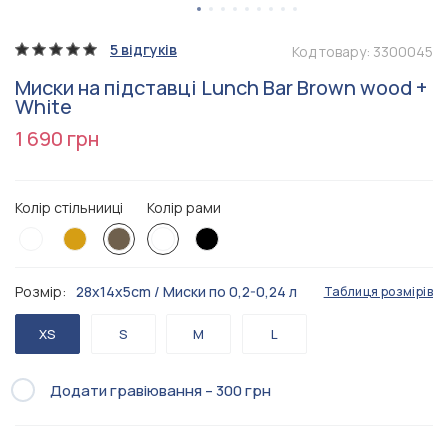
5 відгуків
Код товару:
3300045
Миски на підставці Lunch Bar Brown wood +
White
1 690 грн
Колір стільнииці
Колір рами
Розмір:
28x14x5cm / Миски по 0,2-0,24 л
Таблиця розмірів
XS
S
M
L
Додати гравіювання – 300 грн