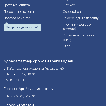
Доставка і оплата
Про нас
Повернення та обмін
Cooperation
Послуга ремонту
Рекомендації з догляду
Публічний Договір
Потрібна допомога?
(оферта)
Умови використання
сайту
Блог
Адреса та графік роботи точки видачі
м. Київ, проспект Академіка Глушкова, 40
ПН-ПТ з 10:00 до 19:00
СБ-НД вихідні
Графік обробки замовлень
ПН-НД з 9:30 до 19:30
Способи оплати