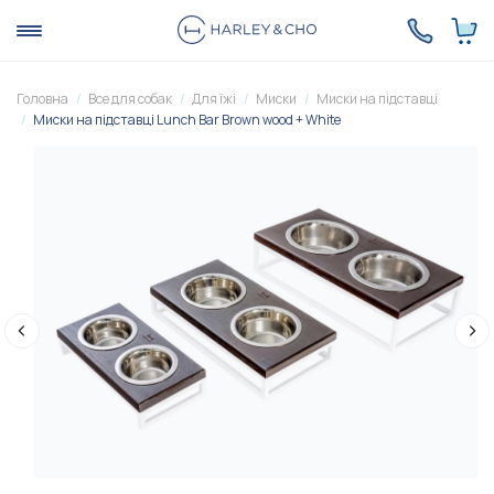
Головна
Все для собак
Для їжі
Миски
Миски на підставці
Миски на підставці Lunch Bar Brown wood + White