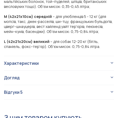
мальтійських болонок, той–пуделей, шпіців, британських
весловухих тощо). Обʼєм мисок: 0,35-0,45 літра;
M (42x21x10см) середній
– для улюбленців 5 - 12 кг (для
мопсів, такс, джек-расселів, ши–тцу, французьких бульдогів,
цверг–шнауцерів, вест хайленд уайт тер'єрів, пекінесів,
мейн–кунів, басенджи). Обʼєм мисок: 0,75-0,84 літра;
L (42x21x20см)
великий
– для собак 12-20 кг (бігль,
спаніель, фокс–тер'єр). Обʼєм мисок: 0,75-0,84 літра.
Характеристики
Миски на підставці
Тип виробу
Догляд
Для собаки
Для кого
Lunch Bar Wood:
Коричневий
Колір стільниці
Відгуки
5
Lunch Bar Wood (2 миски)
Серія
ЗАГАЛЬНІ ПРАВИЛА ДОГЛЯДУ:
НЕ можна використовувати на вулиці.
Для міні, Для маленьких, Для
НЕ можна мити підставку в посудомийній машині.
Розмір
середніх
З цим товаром купують
Миски можна мити в посудомийній машині.