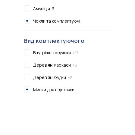
Показати всі
Амуніція
3
Показати всі
Чохли та комплектуючі
Вид комплектуючого
Внутрішні подушки
+17
Деревʼяні каркаси
+3
Деревʼяні будки
+2
Миски для підставки