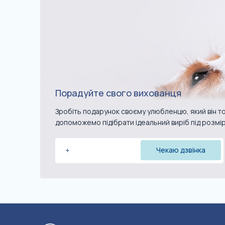
Порадуйте свого вихованця
Зробіть подарунок своєму улюбленцю, який він то
допоможемо підібрати ідеальний виріб під розмі