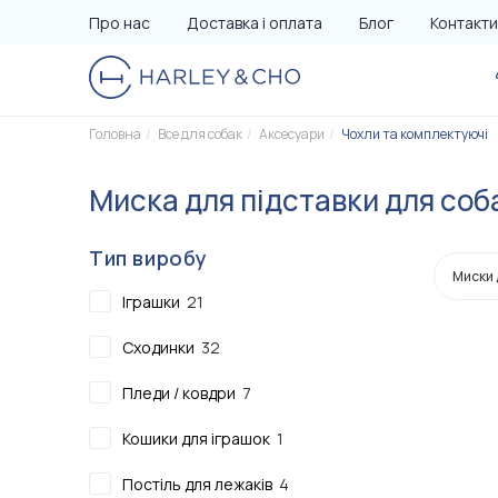
Про нас
Доставка і оплата
Блог
Контакти
Головна
Все для собак
Аксесуари
Чохли та комплектуючі
Все для собак
Все для котиків
Для сну та відпочинку
Для сну та відпочинку
Миска для підставки для соб
Для їжі
Для їжі
Тип виробу
Аксесуари
Аксесуари
Миски 
Іграшки
21
Для прогулянок та подорожей
Для догляду
Сходинки
32
Для догляду
Кігтеточки для котів
Пледи / ковдри
7
Для дому та гігієни
Для дому та гігієни
Кошики для іграшок
1
Сертифікати
Для прогулянок та подорожей
Сертифікати
Постіль для лежаків
4