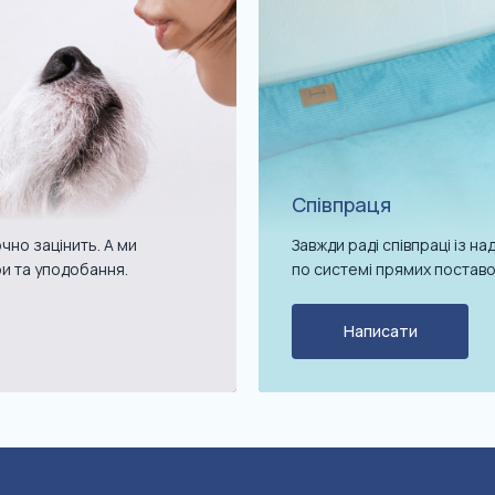
Співпраця
чно зацінить. А ми
Завжди раді співпраці із 
ри та уподобання.
по системі прямих поставо
Написати