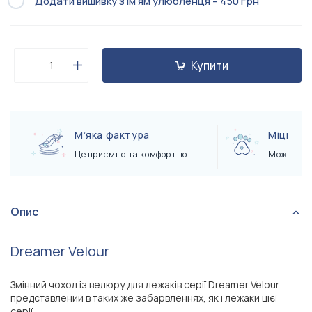
Додати вишивку з імʼям улюбленця – 450 грн
Купити
Мʼяка фактура
Міцний
Це приємно та комфортно
Можна ко
Опис
Dreamer Velour
Змінний чохол із велюру для лежаків серії Dreamer Velour
представлений в таких же забарвленнях, як і лежаки цієї
серії.