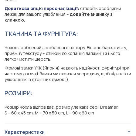
Додаткова опція персоналізації:
створіть особливий
лежак для вашого улюбленця –
додайте вишивку з
кличкою.
ТКАНИНА ТА ФУРНІТУРА:
Чохол зроблений з меблевого велюру. Він має бархатисту,
приємну текстуру – стійкий до копання лапами, і з нього
легко чистити шерсть.
Фірмові замки YKK (Японія) надають надійності фурнітурі при
частому догляді. Замки ми сховали усередину, щоб відволікти
улюбленця від грішних думок ;).
РОЗМІРИ:
Розмір чохла відповідає, розміру лежака серії Dreamer.
S – 60 х 45 cm, M – 70 х 50 cm, L – 90 х 60 cm
Характеристики