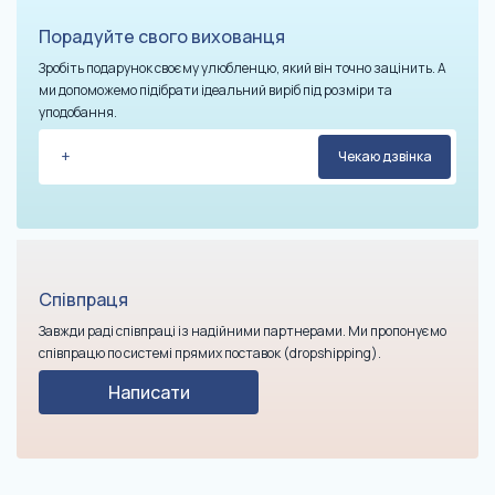
Порадуйте свого вихованця
Зробіть подарунок своєму улюбленцю, який він точно зацінить. А
ми допоможемо підібрати ідеальний виріб під розміри та
уподобання.
Співпраця
Завжди раді співпраці із надійними партнерами. Ми пропонуємо
співпрацю по системі прямих поставок (dropshipping).
Написати