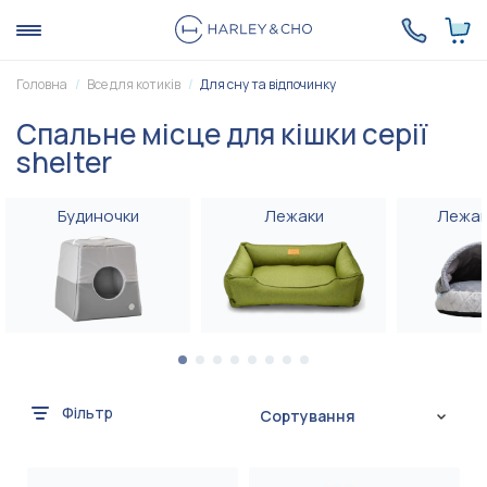
Головна
Все для котиків
Для сну та відпочинку
Спальне місце для кішки серії
shelter
Будиночки
Лежаки
Лежак
Фільтр
Сортування