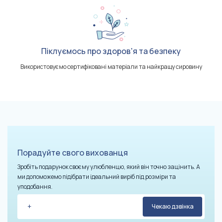
Піклуємось про здоров'я та безпеку
Використовуємо сертифіковані матеріали та найкращу сировину
Порадуйте свого вихованця
Зробіть подарунок своєму улюбленцю, який він точно зацінить. А
ми допоможемо підібрати ідеальний виріб під розміри та
уподобання.