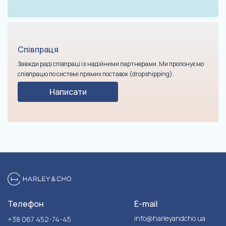
Співпраця
Завжди раді співпраці із надійними партнерами. Ми пропонуємо
співпрацю по системі прямих поставок (dropshipping).
Написати
Телефон
E-mail
info@harleyandcho.ua
+38 067 452-74-45