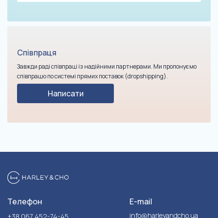
Співпраця
Завжди раді співпраці із надійними партнерами. Ми пропонуємо
співпрацю по системі прямих поставок (dropshipping).
Написати
Телефон
E-mail
info@harleyandcho.ua
+38 067 452-74-45