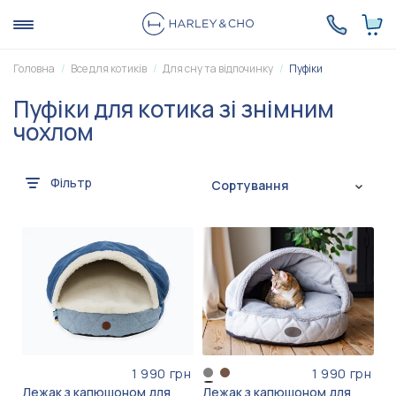
Головна
Все для котиків
Для сну та відпочинку
Пуфіки
Пуфіки для котика зі знімним
чохлом
Фільтр
Сортування
1 990 грн
1 990 грн
Лежак з капюшоном для
Лежак з капюшоном для