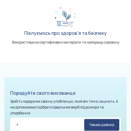
Піклуємось про здоров'я та безпеку
Використовуємо сертифіковані матеріали та найкращу сировину
Порадуйте свого вихованця
Зробіть подарунок своєму улюбленцю, який він точно зацінить. А
ми допоможемо підібрати ідеальний виріб під розміри та
уподобання.