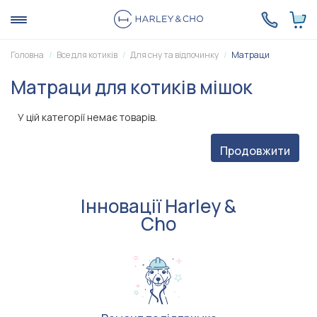
Головна
Все для котиків
Для сну та відпочинку
Матраци
Матраци для котиків мішок
У цій категорії немає товарів.
Продовжити
Інновації Harley &
Cho