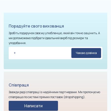
Порадуйте свого вихованця
Зробіть подарунок своєму улюбленцю, який він точно зацінить. А
ми допоможемо підібрати ідеальний виріб під розміри та
уподобання.
Співпраця
Завжди раді співпраці із надійними партнерами. Ми пропонуємо
співпрацю по системі прямих поставок (dropshipping).
Написати