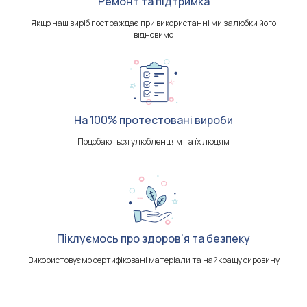
Ремонт та підтримка
Якщо наш виріб постраждає при використанні ми залюбки його
відновимо
На 100% протестовані вироби
Подобаються улюбленцям та їх людям
Піклуємось про здоров'я та безпеку
Використовуємо сертифіковані матеріали та найкращу сировину