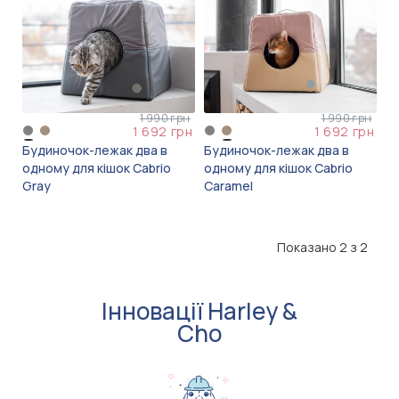
1 990 грн
1 990 грн
1 692 грн
1 692 грн
Будиночок-лежак два в
Будиночок-лежак два в
одному для кішок Cabrio
одному для кішок Cabrio
Gray
Caramel
Показано 2 з 2
Інновації Harley &
Cho