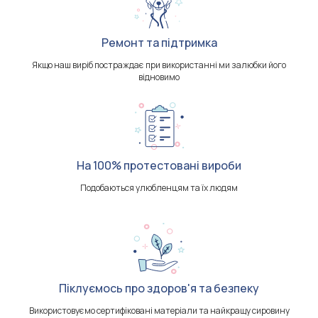
Ремонт та підтримка
Якщо наш виріб постраждає при використанні ми залюбки його
відновимо
На 100% протестовані вироби
Подобаються улюбленцям та їх людям
Піклуємось про здоров'я та безпеку
Використовуємо сертифіковані матеріали та найкращу сировину