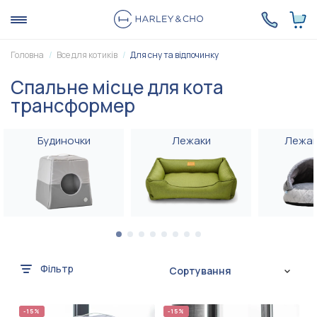
Головна
Все для котиків
Для сну та відпочинку
Спальне місце для кота
трансформер
Будиночки
Лежаки
Лежак
Фільтр
Сортування
-15%
-15%