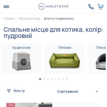
Головна
Все для котиків
Для сну та відпочинку
Спальне місце для котика, колір:
пудровий
Будиночки
Лежаки
Лежак
Фільтр
Сортування
-15%