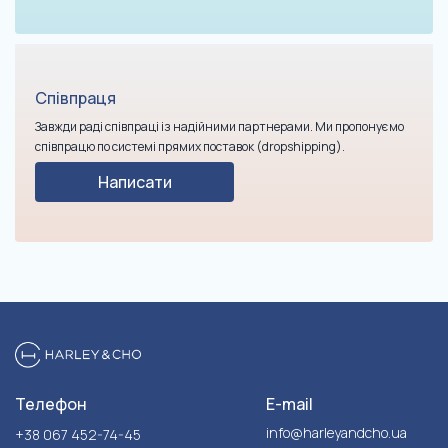
Співпраця
Завжди раді співпраці із надійними партнерами. Ми пропонуємо
співпрацю по системі прямих поставок (dropshipping).
Написати
Телефон
E-mail
info@harleyandcho.ua
+38 067 452-74-45