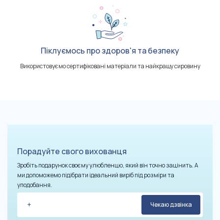
Піклуємось про здоров'я та безпеку
Використовуємо сертифіковані матеріали та найкращу сировину
Порадуйте свого вихованця
Зробіть подарунок своєму улюбленцю, який він точно зацінить. А
ми допоможемо підібрати ідеальний виріб під розміри та
уподобання.