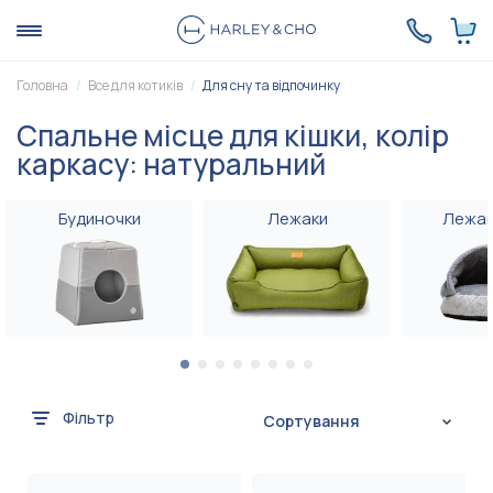
Головна
Все для котиків
Для сну та відпочинку
Спальне місце для кішки, колір
каркасу: натуральний
Будиночки
Лежаки
Лежак
Фільтр
Сортування