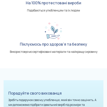
На 100% протестовані вироби
Подобаються улюбленцям та їх людям
Піклуємось про здоров'я та безпеку
Використовуємо сертифіковані матеріали та найкращу сировину
Порадуйте свого вихованця
Зробіть подарунок своєму улюбленцю, який він точно зацінить. А
ми допоможемо підібрати ідеальний виріб під розміри та