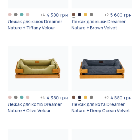
4 380 грн
5 680 грн
+
4
+
2
Лежак для кішок Dreamer
Лежак для кішки Dreamer
Nature + Tiffany Velour
Nature + Brown Velvet
4 380 грн
4 580 грн
+
4
+
2
Лежак для котів Dreamer
Лежак для кота Dreamer
Nature + Olive Velour
Nature + Deep Ocean Velvet