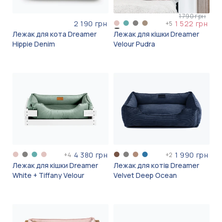
1 790 грн
2 190 грн
1 522 грн
+
5
Лежак для кота Dreamer
Лежак для кішки Dreamer
Hippie Denim
Velour Pudra
4 380 грн
1 990 грн
+
4
+
2
Лежак для кішки Dreamer
Лежак для котів Dreamer
White + Tiffany Velour
Velvet Deep Ocean