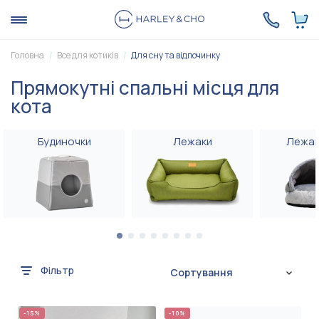
Головна
Все для котиків
Для сну та відпочинку
Прямокутні спальні місця для
кота
Будиночки
Лежаки
Лежак
Фільтр
Сортування
-15%
-10%