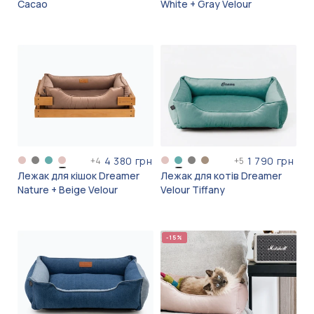
Cacao
White + Gray Velour
4 380 грн
1 790 грн
+
4
+
5
Лежак для кішок Dreamer
Лежак для котів Dreamer
Nature + Beige Velour
Velour Tiffany
-15%