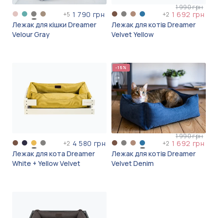
1 990 грн
1 790 грн
1 692 грн
+
5
+
2
Лежак для кішки Dreamer
Лежак для котів Dreamer
Velour Gray
Velvet Yellow
-15%
1 990 грн
4 580 грн
1 692 грн
+
2
+
2
Лежак для кота Dreamer
Лежак для котів Dreamer
White + Yellow Velvet
Velvet Denim