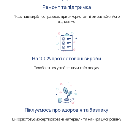
Ремонт та підтримка
Якщо наш виріб постраждає при використанні ми залюбки його
відновимо
На 100% протестовані вироби
Подобаються улюбленцям та їх людям
Піклуємось про здоров'я та безпеку
Використовуємо сертифіковані матеріали та найкращу сировину