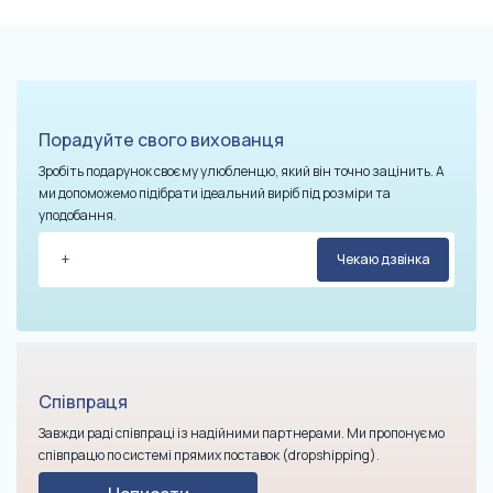
Порадуйте свого вихованця
Зробіть подарунок своєму улюбленцю, який він точно зацінить. А
ми допоможемо підібрати ідеальний виріб під розміри та
уподобання.
Співпраця
Завжди раді співпраці із надійними партнерами. Ми пропонуємо
співпрацю по системі прямих поставок (dropshipping).