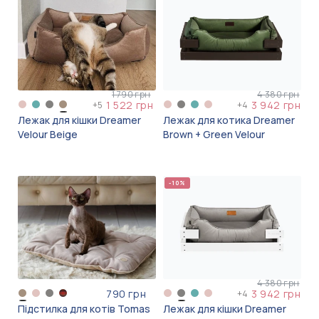
1 790 грн
4 380 грн
1 522 грн
3 942 грн
+
5
+
4
Лежак для кішки Dreamer
Лежак для котика Dreamer
Velour Beige
Brown + Green Velour
-10%
4 380 грн
790 грн
3 942 грн
+
4
Підстилка для котів Tomas
Лежак для кішки Dreamer