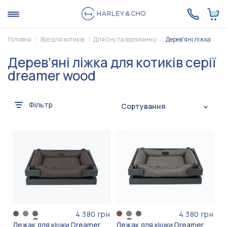
Головна
Все для котиків
Для сну та відпочинку
Деревʼяні ліжка
Деревʼяні ліжка для котиків серії
dreamer wood
Фільтр
Сортування
4 380 грн
4 380 грн
Лежак для кішки Dreamer
Лежак для кішки Dreamer