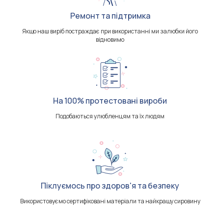
Ремонт та підтримка
Якщо наш виріб постраждає при використанні ми залюбки його
відновимо
На 100% протестовані вироби
Подобаються улюбленцям та їх людям
Піклуємось про здоров'я та безпеку
Використовуємо сертифіковані матеріали та найкращу сировину