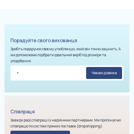
Порадуйте свого вихованця
Зробіть подарунок своєму улюбленцю, який він точно зацінить. А
ми допоможемо підібрати ідеальний виріб під розміри та
уподобання.
Співпраця
Завжди раді співпраці із надійними партнерами. Ми пропонуємо
співпрацю по системі прямих поставок (dropshipping).