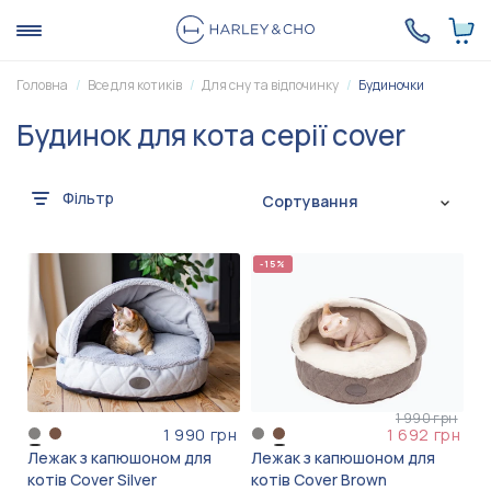
Головна
Все для котиків
Для сну та відпочинку
Будиночки
Будинок для кота серії cover
Фільтр
Сортування
-15%
1 990 грн
1 990 грн
1 692 грн
Лежак з капюшоном для
Лежак з капюшоном для
котів Cover Silver
котів Cover Brown