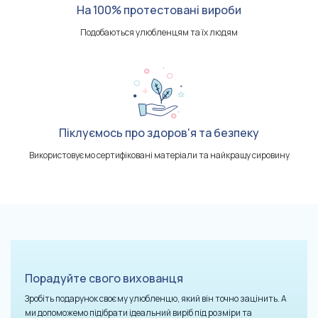
На 100% протестовані вироби
Подобаються улюбленцям та їх людям
Піклуємось про здоров'я та безпеку
Використовуємо сертифіковані матеріали та найкращу сировину
Порадуйте свого вихованця
Зробіть подарунок своєму улюбленцю, який він точно зацінить. А
ми допоможемо підібрати ідеальний виріб під розміри та