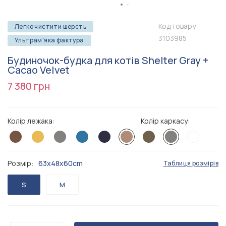
Код товару:
Легко чистити шерсть
3103985
Ультрам'яка фактура
Будиночок-будка для котів Shelter Gray +
Cacao Velvet
7 380 грн
Колір лежака:
Колір каркасу:
Розмір:
63x48x60cm
Таблиця розмірів
S
M