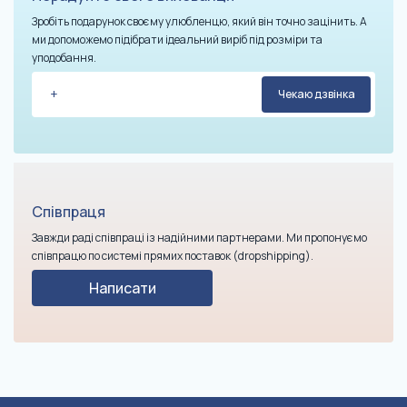
Зробіть подарунок своєму улюбленцю, який він точно зацінить. А
ми допоможемо підібрати ідеальний виріб під розміри та
уподобання.
Співпраця
Завжди раді співпраці із надійними партнерами. Ми пропонуємо
співпрацю по системі прямих поставок (dropshipping).
Написати