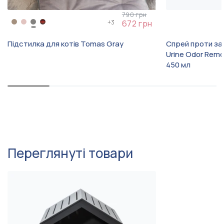
Як висохне – розпушити.
790 грн
+
3
672 грн
Підстилка для котів Tomas Gray
Спрей проти зап
Urine Odor Remo
450 мл
Переглянуті товари