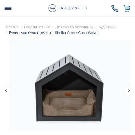
Головна
Все для котиків
Для сну та відпочинку
Будиночки
Будиночок-будка для котів Shelter Gray + Cacao Velvet