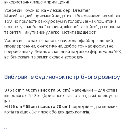
використання лише у приміщенні.
Усередині будиночка – лежак серії Dreamer.
М'який, міцний, приємний на дотик, з боковинами, на які так
зручно покласти важку розумну голову. Лежак пошитий з
вельвету — меблевої тканини, щільної та стійкої до копання
та риття. Таку тканину легко чистити від шерсті.
Усередині лежака – наповнювач холлофайбер – легкий,
гіпоалергенний, синтетичний, добре тримає форму і не
вбирає запаху. Лежак оснащений надійною фурнітурою YKK,
всі блискавки та замки сховані всередині.
Вибирайте будиночок потрібного розміру:
S (63 cm * 48cm / висота 60 cm)
маленький — для котів і
кішок вагою 5 - 8 кг (британські та шотландські веслоухі та
ін.)
M (75 cm * 55cm / висота 70 cm)
середній — для великих
котів та кішок 8кг плюс або для двох котиків.