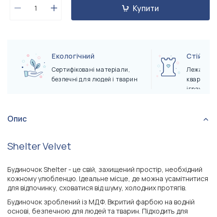
Купити
Екологічний
Стійкий
Сертифіковані матеріали,
Лежак не 
безпечні для людей і тварин
квартирі 
іграх
Опис
Shelter Velvet
Будиночок Shelter - це свій, захищений простір, необхідний
кожному улюбленцю. Ідеальне місце, де можна усамітнитися
для відпочинку, сховатися від шуму, холодних протягів.
Будиночок зроблений із МДФ. Вкритий фарбою на водній
основі, безпечною для людей та тварин. Підходить для