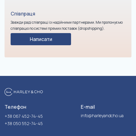
Співпраця
Завжди раді співпраці із надійними партнерами. Ми пропонуємо
співпрацю по системі прямих поставок (dropshipping).
Написати
Телефон
E-mail
info@harleyandcho.ua
+38 067 452-74-45
+38 050 552-74-45