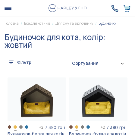
Головна
Все для котиків
Для сну та відпочинку
Будиночки
Будиночок для кота, колір:
жовтий
Фільтр
Сортування
7 380 грн
7 380 грн
+
2
+
2
Будиночок-будка для котів
Будиночок-будка для котів