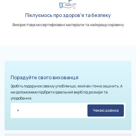
Піклуємось про здоров'я та безпеку
Використовуємо сертифіковані матеріали та найкращу сировину
Порадуйте свого вихованця
Зробіть подарунок своєму улюбленцю, який він точно зацінить. А
ми допоможемо підібрати ідеальний виріб під розміри та
уподобання.