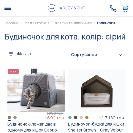
Головна
Все для котиків
Для сну та відпочинку
Будиночки
Будиночок для кота, колір: сірий
Фільтр
Сортування
-15%
1 990 грн
1 692 грн
7 180 грн
+
2
Будиночок-лежак два в
Будиночок-будка для кішки
одному для кішок Cabrio
Shelter Brown + Gray Velour