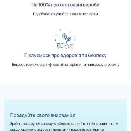
На 100% протестовані вироби
Подобаються улюбленцям та їх людям
Піклуємось про здоров'я та безпеку
Використовуємо сертифіковані матеріали та найкращу сировину
Порадуйте свого вихованця
Зробіть подарунок своєму улюбленцю, який він точно зацінить. А
ми допоможемо підібрати ідеальний виріб під розміри та