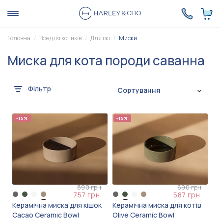
Головна
Все для котиків
Для їжі
Миски
Миска для кота породи саванна
Фільтр
Сортування
-15%
-15%
890 грн
690 грн
757 грн
587 грн
Керамічна миска для кішок
Керамічна миска для котів
Cacao Ceramic Bowl
Olive Ceramic Bowl