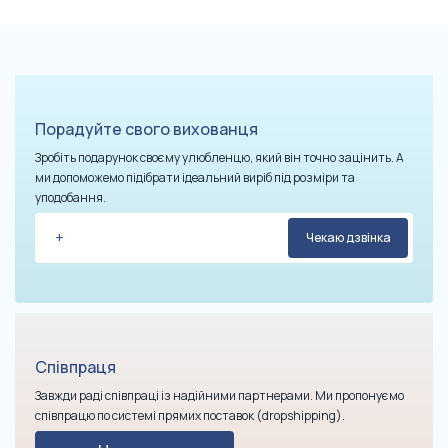
Порадуйте свого вихованця
Зробіть подарунок своєму улюбленцю, який він точно зацінить. А
ми допоможемо підібрати ідеальний виріб під розміри та
уподобання.
Співпраця
Завжди раді співпраці із надійними партнерами. Ми пропонуємо
співпрацю по системі прямих поставок (dropshipping).