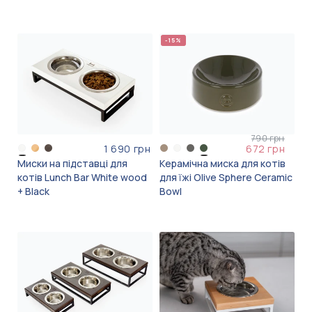
-15%
790 грн
1 690 грн
672 грн
Миски на підставці для
Керамічна миска для котів
котів Lunch Bar White wood
для їжі Olive Sphere Ceramic
+ Black
Bowl