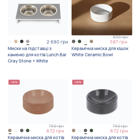
690 грн
2 690 грн
587 грн
Миски на підставці з
Керамічна миска для кішок
каменю для котів Lunch Bar
White Ceramic Bowl
Gray Stone + White
-15%
-15%
790 грн
790 грн
672 грн
672 грн
Керамічна миска для котів
Керамічна миска для котів