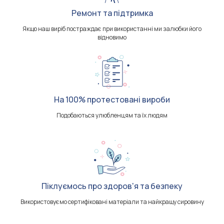
Ремонт та підтримка
Якщо наш виріб постраждає при використанні ми залюбки його
відновимо
На 100% протестовані вироби
Подобаються улюбленцям та їх людям
Піклуємось про здоров'я та безпеку
Використовуємо сертифіковані матеріали та найкращу сировину