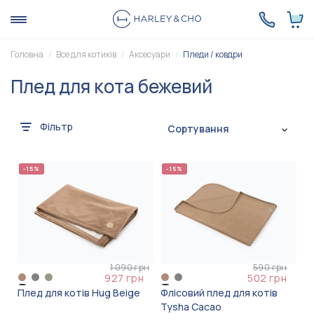
Головна
Все для котиків
Аксесуари
Пледи / ковдри
Плед для кота бежевий
Фільтр
Сортування
-15%
-15%
1 090 грн
590 грн
927 грн
502 грн
Плед для котів Hug Beige
Флісовий плед для котів
Tysha Cacao