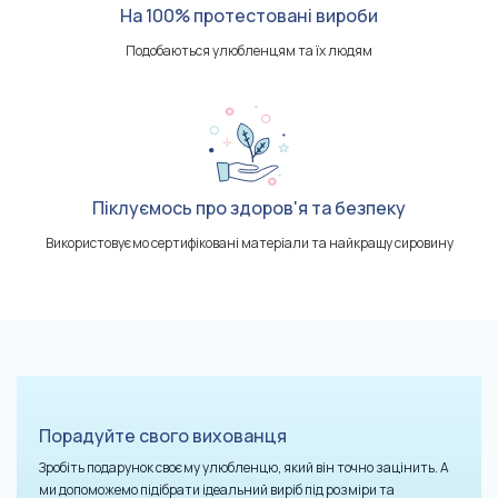
На 100% протестовані вироби
Подобаються улюбленцям та їх людям
Піклуємось про здоров'я та безпеку
Використовуємо сертифіковані матеріали та найкращу сировину
Порадуйте свого вихованця
Зробіть подарунок своєму улюбленцю, який він точно зацінить. А
ми допоможемо підібрати ідеальний виріб під розміри та