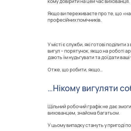
кому довірити на цей час вихованця.
Якщо ви переживаєте про те, що «най
професійних помічників.
У місті є служби, які готові поділит
вигул – порятунок, якщо на роботі а
дають їм нудьгувати та доїдати ваші 
Отже, що робити, якщо…
…Нікому вигуляти со
Щільний робочий графік не дає змог
вихованцем, знайома багатьом.
У цьому випадку стануть у пригоді по