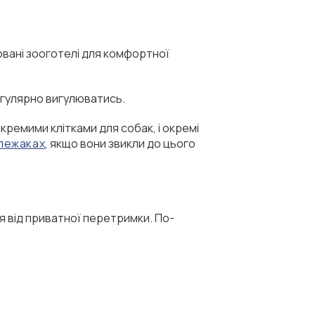
зовані зооготелі для комфортної
егулярно вигулюватись.
кремими клітками для собак, і окремі
лежаках
, якщо вони звикли до цього
ся від приватної перетримки. По-