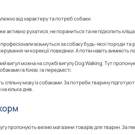
алежно від характеру та потреб собаки.
е активно рухатися, не пораниться та не підхопить кліща
, професіонали візьмуться за собаку будь-якої породи та р
рування чи корекції поведінки. А потім навіть вимиють л
й вигул можна на службі вигулу Dog Walking. Тут пропону
аками і в Києві, і в передмісті.
 спільну мову із собаками. За потреби тварину підготують
а кілька днів.
 корм
гу пропонують великі магазини товарів для тварин. За пев