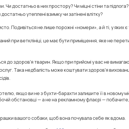
и. Чи достатньо в них простору? Чи міцні стіни та підлога
 достатньо утеплені взимку чи затінені влітку?
то. Подивіться не лише порожні «номери», а й ті, у яких є
ний при ветклініці, це має бути приміщення, яке не перет
ся до здоров'я тварин. Якщо при прийомі у вас не вимага
ослуг. Така недбалість може коштувати здоров'я вихованцю
ідів.
телю, якщо ви не з бухти-барахти залишите її в новому міс
очій обстановці — а не на рекламному флаєрі — побачите,
 іграшки вашого собаки, щоб вона почувала себе як вдома.