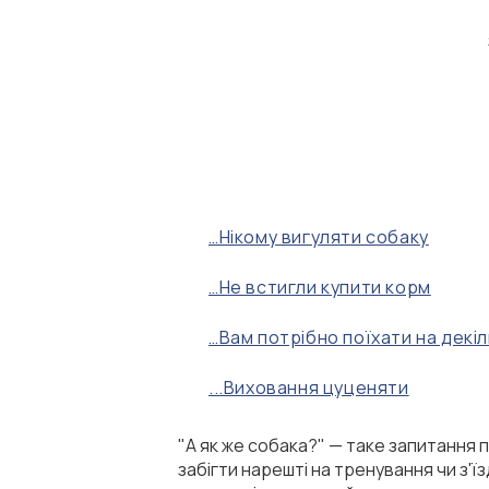
Сертифікати
Показати всі
Показати всі
…Нікому вигуляти собаку
…Не встигли купити корм
…Вам потрібно поїхати на декіл
...Виховання цуценяти
"А як же собака?" — таке запитання 
забігти нарешті на тренування чи з'їз