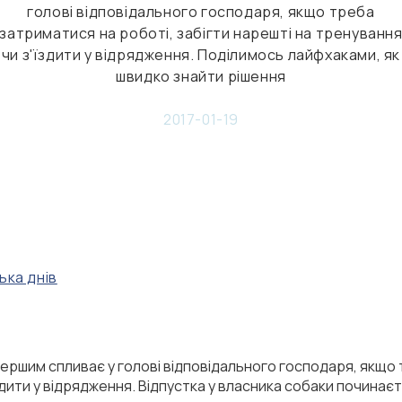
Керамічна миска для собак Cacao
Керамічна миска для кішок Cacao
Плед дл
Керамічн
757 грн
757 грн
голові відповідального господаря, якщо треба
Ceramic Bowl
Ceramic Bowl
Gray
Ceramic
затриматися на роботі, забігти нарешті на тренуванн
чи з'їздити у відрядження. Поділимось лайфхаками, як
швидко знайти рішення
2017-01-19
ька днів
першим спливає у голові відповідального господаря, якщо
дити у відрядження. Відпустка у власника собаки починаєтьс