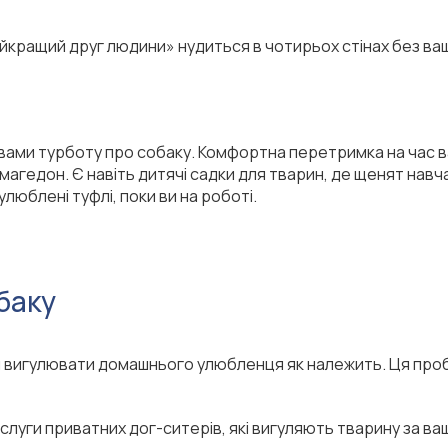
кращий друг людини» нудиться в чотирьох стінах без вашо
и з вами турботу про собаку. Комфортна перетримка на час 
рмагедон. Є навіть дитячі садки для тварин, де щенят на
улюблені туфлі, поки ви на роботі.
баку
и вигулювати домашнього улюбленця як належить. Ця проб
слуги приватних дог-ситерів, які вигуляють тварину за ваш