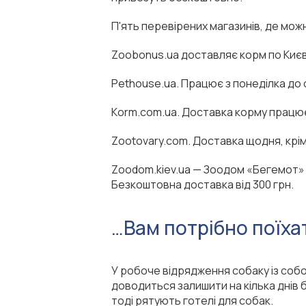
П'ять перевірених магазинів, де мо
Zoobonus.ua доставляє корм по Києву
Рethouse.ua. Працює з понеділка до
Кorm.com.ua. Доставка корму працює 
Zootovary.com. Доставка щодня, крім
Zoodom.kiev.ua — Зоодом «Бегемот» 
Безкоштовна доставка від 300 грн.
…Вам потрібно поїхат
У робоче відрядження собаку із собою
доводиться залишити на кілька днів б
тоді рятують готелі для собак.