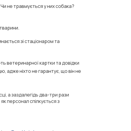
? Чи не травмується у них собака?
 тварини.
инається зі стаціонаром та
ють ветеринарної картки та довідки
, адже ніхто не гарантує, що він не
ці, а заздалегідь два-три рази
 як персонал спілкується з