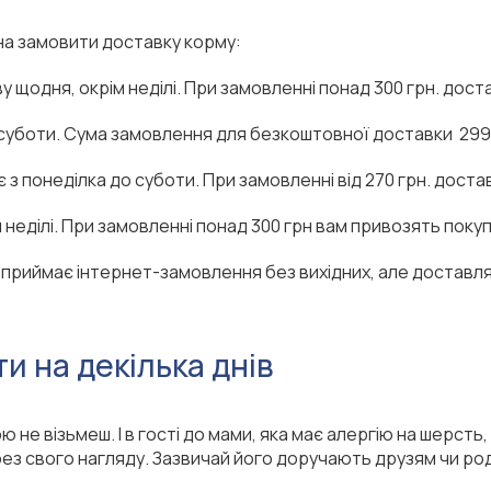
жна замовити доставку корму:
 щодня, окрім неділі. При замовленні понад 300 грн. дос
 суботи. Сума замовлення для безкоштовної доставки 299
з понеділка до суботи. При замовленні від 270 грн. дост
 неділі. При замовленні понад 300 грн вам привозять пок
приймає інтернет-замовлення без вихідних, але доставляє
и на декілька днів
 не візьмеш. І в гості до мами, яка має алергію на шерсть,
ез свого нагляду. Зазвичай його доручають друзям чи родич