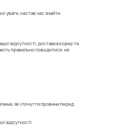
ї уваги, настав час знайти
вашої відсутності, доставка корму та
вчають правильно поводитися, не
лема, як і почуття провини перед
ої відсутності.