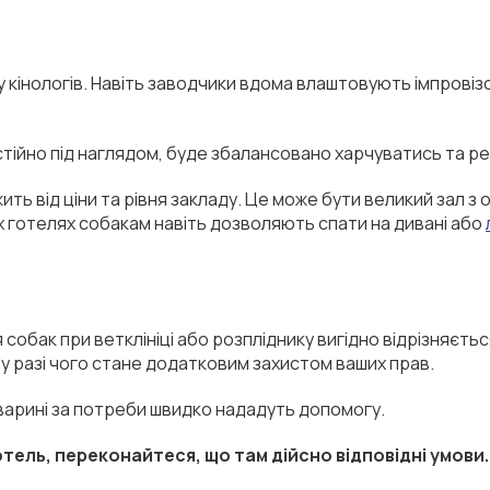
и у кінологів. Навіть заводчики вдома влаштовують імпрові
стійно під наглядом, буде збалансовано харчуватись та р
ь від ціни та рівня закладу. Це може бути великий зал з о
х готелях собакам навіть дозволяють спати на дивані або
собак при ветклініці або розпліднику вигідно відрізняєть
й у разі чого стане додатковим захистом ваших прав.
 тварині за потреби швидко нададуть допомогу.
тель, переконайтеся, що там дійсно відповідні умови.