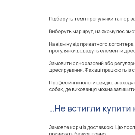
Підберуть темп прогулянки та ігор з
Виберуть маршрут, на якому пес змож
На відміну від приватного догситера
прогулянки додадуть елементи дресе
Замовити одноразовий або регулярни
дресирування. Фахівці працюють із соб
Професійні кінологи швидко знаходять
собак, де вихованця можна залишити н
…Не встигли купити
Замовте корм із доставкою. Цю послу
привезуть безкоштовно.