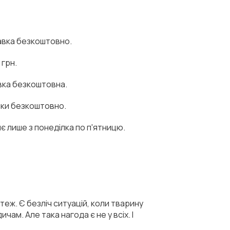
тавка безкоштовно.
 грн.
авка безкоштовна.
упки безкоштовно.
 лише з понеділка по п'ятницю.
 теж. Є безліч ситуацій, коли тварину
ам. Але така нагода є не у всіх. І