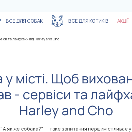
ВСЕ ДЛЯ СОБАК
ВСЕ ДЛЯ КОТИКІВ
АКЦІЇ
Акції пропозиції до
Акції пропозиції до
рвіси та лайфхаки від Harley and Cho
-25%
-25%
-%
-%
-%
-%
 у місті. Щоб вихова
в - сервіси та лайфх
Harley and Cho
"А як же собака?" — таке запитання першим спливає у
890 грн
890 грн