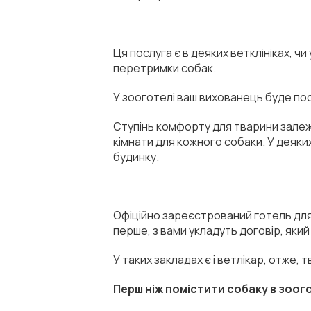
Ця послуга є в деяких ветклініках, ч
перетримки собак.
У зооготелі ваш вихованець буде по
Ступінь комфорту для тварини залежит
кімнати для кожного собаки. У деяки
будинку.
Офіційно зареєстрований готель для 
перше, з вами укладуть договір, яки
У таких закладах є і ветлікар, отже,
Перш ніж помістити собаку в зоого