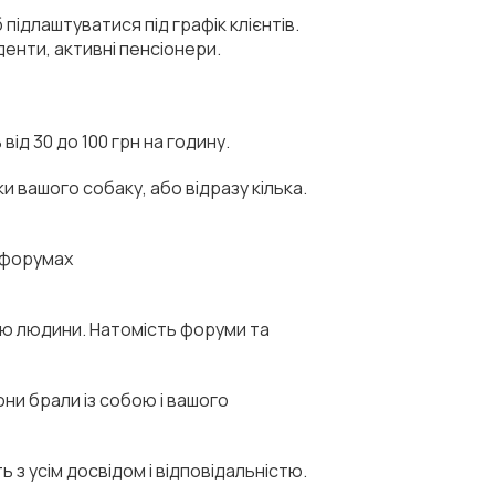
підлаштуватися під графік клієнтів.
денти, активні пенсіонери.
ід 30 до 100 грн на годину.
ки вашого собаку, або відразу кілька.
х форумах
ію людини. Натомість форуми та
ни брали із собою і вашого
ь з усім досвідом і відповідальністю.