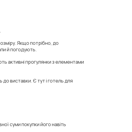
.
озміру. Якщо потрібно, до
апи й погодують.
ють активні прогулянки з елементами
 до виставки. Є тут і готель для
ної суми покупки його навіть