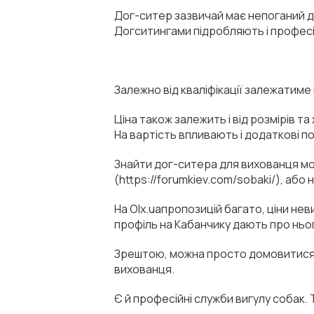
Дог-ситер зазвичай має непоганий дос
Догситингами підробляють і професійн
Залежно від кваліфікації залежатиме 
Ціна також залежить і від розмірів т
На вартість впливають і додаткові по
Знайти дог-ситера для вихованця мо
(https://forumkiev.com/sobaki/), або 
На Оlx.uaпропозицій багато, ціни не
профіль на Кабанчику дають про ньо
Зрештою, можна просто домовитися і
вихованця.
Є й професійні служби вигулу собак. 