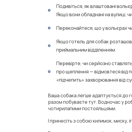
Подивіться, як влаштовані вольєр
Якщо вони обладнані на вулиці, чи
Переконайтеся, що у вольєрах чис
Якщо готель для собак розташова
приймальним відділенням.
Перевірте, чи серйозно ставлять
про щеплення — відмовтеся від п
«підчепить» захворювання від сус
Ваша собака легше адаптується до го
разом побуваєте тут. Водночас у роб
чотирилапими постояльцями.
І принесіть з собою килимок, миску,