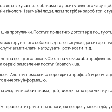
від спілкування з собаками та досить вільного часу, щоб 
і кінологи, і звичайні люди, яким потрібен заробіток: сту
і ціна прогулянки. Послуги приватних догситерів коштують в
а характеру вашого собаки, від того, вигулює догситер тіль
слуги: вимити лапи, нагодувати, розчесати і т.д.
жна на дошці оголошень Оlx.ua, на міських або профільни
на сервісі замовлення послуг Кabanchik.ua.
високі. Але там неможливо перевірити професійну репутац
го вичерпну інформацію.
з сусідами-собачниками, щоб, виходячи на прогулянку, во
Тут працюють грамотні кінологи, які до прогулянок підійдут