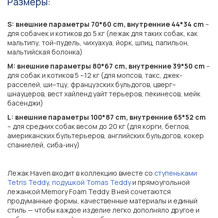
Размеры:
S: внешние параметры 70*60 cm, внутренние 44*34 cm
–
для собачек и котиков до 5 кг (лежак для таких собак, как
мальтипу, той-пудель, чихуахуа, йорк, шпиц, папильон,
мальтийская болонка)
M: внешние параметры 80*67 cm, внутренние 39*50 cm
–
для собак и котиков 5 –12 кг (для мопсов, такс, джек-
расселей, ши–тцу, французских бульдогов, цверг–
шнауцеров, вест хайленд уайт терьеров, пекинесов, мейк
басенджи)
L: внешние параметры 100*87 cm, внутренние 65*52 cm
– для средних собак весом до 20 кг (для корги, беглов,
американских бультерьеров, английских бульдогов, кокер
спаниелей, сиба-ину)
Лежак Haven входит в коллекцию вместе сo
ступеньками
Tetris Teddy
,
подушкой Tomas Teddy
и прямоугольной
лежанкой Memory Foam Teddy. В ней сочетаются
продуманные формы, качественные материалы и единый
стиль — чтобы каждое изделие легко дополняло другое и