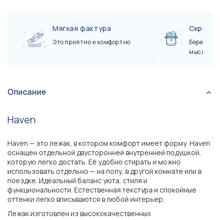
Мягкая фактура
Скрытые
Это приятно и комфортно
Берегут 
мыслей
Описание
Haven
Haven — это лежак, в котором комфорт имеет форму. Haven
оснащен отдельной двусторонней внутренней подушкой,
которую легко достать. Её удобно стирать и можно
использовать отдельно — на полу, в другой комнате или в
поездке. Идеальный баланс уюта, стиля и
функциональности. Естественная текстура и спокойные
оттенки легко вписываются в любой интерьер.
Лежак изготовлен из высококачественных