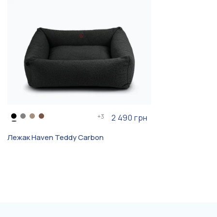
Пти-брабансон, Мальтипу
Двухсторонняя подушка
Особенность
+
3
2 490 грн
Лежак Haven Teddy Carbon