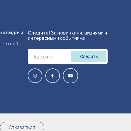
чки выдачи
Следите! За новинками, акциями и
интересными событиями
ушкова, 40
Следить
Отказаться
Trilogo