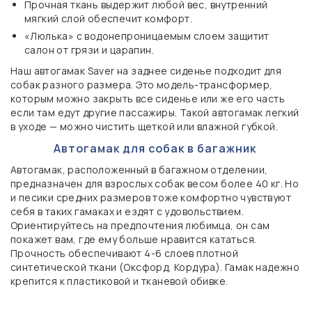
Прочная ткань выдержит любой вес, внутренний
мягкий слой обеспечит комфорт.
«Люлька» с водонепроницаемым слоем защитит
салон от грязи и царапин.
Наш автогамак Saver на заднее сиденье подходит для
собак разного размера. Это модель-трансформер,
которым можно закрыть все сиденье или же его часть
если там едут другие пассажиры. Такой автогамак легкий
в уходе — можно чистить щеткой или влажной губкой.
Автогамак для собак в багажник
Автогамак, расположенный в багажном отделении,
предназначен для взрослых собак весом более 40 кг. Но
и песики средних размеров тоже комфортно чувствуют
себя в таких гамаках и ездят с удовольствием.
Ориентируйтесь на предпочтения любимца, он сам
покажет вам, где ему больше нравится кататься.
Прочность обеспечивают 4-6 слоев плотной
синтетической ткани (Оксфорд, Кордура). Гамак надежно
крепится к пластиковой и тканевой обивке.