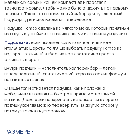
маленьких собак и кошек. Компактная и простая в
транспортировке, чтобы можно было отдохнуть по первому
зеванию. Также это оптимальный выбор для путешествий.
Подходит для использования в переноске.
Подушка Tomas сделана из мягкого меха, который приятный
на ощупь и устойчив к копанию лапами и активному валянию.
Подсказка:
если любимец сильно линяет или имеет
игольчатую шерсть, то лучше выбрать подушку Tomas из
велюра – отличный выбор, из нее достаточно просто
отчищать шерсть.
Внутри подушки — наполнитель холлофайбер — легкий,
гипоаллергенный, синтетический, хорошо держит форму и
не впитывает запах.
Очищается и стирается подушка, как и положено
мобильным изделиям — быстро и прямо в стиральной
машине. Даже если поверхность испачкается в дороге,
подушку всегда можно перевернуть на другую сторону,
потому что она двусторонняя.
РАЗМЕРЫ: