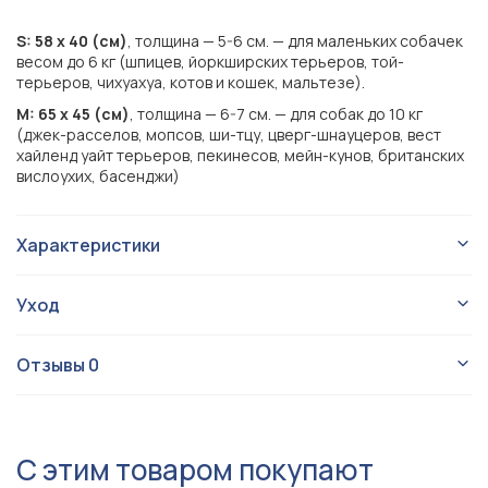
S: 58 х 40 (см)
, толщина — 5-6 см. — для маленьких собачек
весом до 6 кг (шпицев, йоркширских терьеров, той-
терьеров, чихуахуа, котов и кошек, мальтезе).
M: 65 х 45 (см)
, толщина — 6-7 см. — для собак до 10 кг
(джек-расселов, мопсов, ши-тцу, цверг-шнауцеров, вест
хайленд уайт терьеров, пекинесов, мейн-кунов, британских
вислоухих, басенджи)
Характеристики
Коврики / подстилки
Тип изделия
Уход
Для собаки
Для кого
Tomas:
Tomas Teddy
Серия
Отзывы
0
Для мини, Для маленьких
Размер
ОБЩИЕ ПРАВИЛА УХОДА:
Можно стирать.
Прямоугольные
Форма
Можно производить сухую чистку пылесосом, чистить
С этим товаром покупают
щеткой и липким валиком.
Мех
Материал
Машинная стирка на деликатном режиме 30-40°.