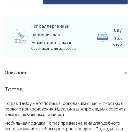
Гипоаллергенный
Двухст
наполнитель
Просто пе
Не впитывает запах и
сторону
безопасен для здоровья
Описание
Tomas
Tomas Teddy – это подушка, обволакивающая мягкостью с
первого прикосновения. Идеальна для прохладных сезонов
и любящих максимальный уют.
Мобильная подушка Tomas предназначена для удобного
использования в любом пространстве дома. Подходит для