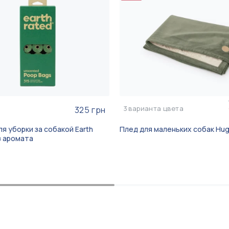
3
варианта цвета
325 грн
я уборки за собакой Earth
Плед для маленьких собак Hug 
з аромата