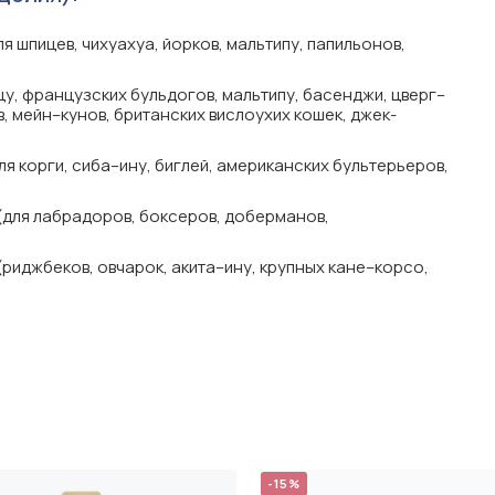
для шпицев, чихуахуа, йорков, мальтипу, папильонов,
–тцу, французских бульдогов, мальтипу, басенджи, цверг–
, мейн–кунов, британских вислоухих кошек, джек-
для корги, сиба–ину, биглей, американских бультерьеров,
 (для лабрадоров, боксеров, доберманов,
(риджбеков, овчарок, акита–ину, крупных кане–корсо,
-15%