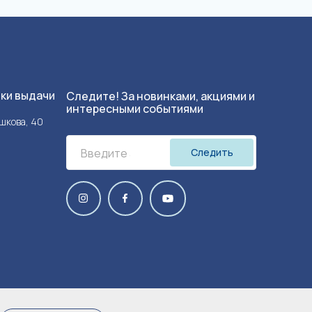
чки выдачи
Следите! За новинками, акциями и
интересными событиями
ушкова, 40
Следить