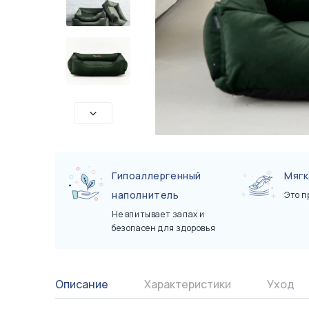
Сертификаты
Показать все
Показать все
Гипоаллергенный
Мягк
наполнитель
Это п
Не впитывает запах и
безопасен для здоровья
Описание
Характеристики
Уход