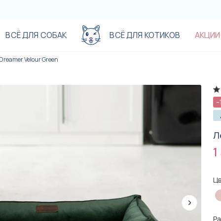
ВСЁ ДЛЯ СОБАК
ВСЁ ДЛЯ КОТИКОВ
АКЦИИ
Dreamer Velour Green
Акционные предложения до
Акционные предложения до
-20%
-20%
-%
-%
-%
-%
-
Л
1
Цв
890 грн
890 грн
Р