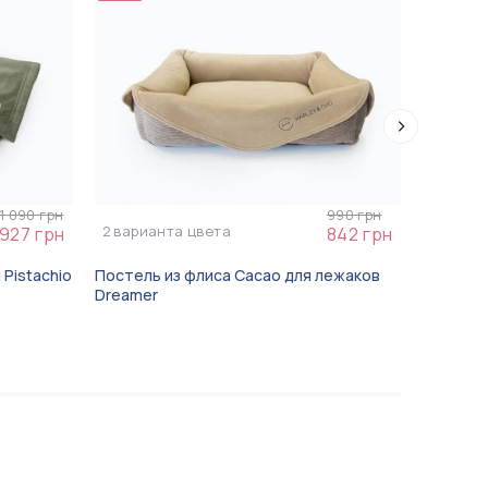
1 090 грн
990 грн
2
варианта цвета
3
вариа
927 грн
842 грн
Pistachio
Постель из флиса Cacao для лежаков
Мягкая и
Dreamer