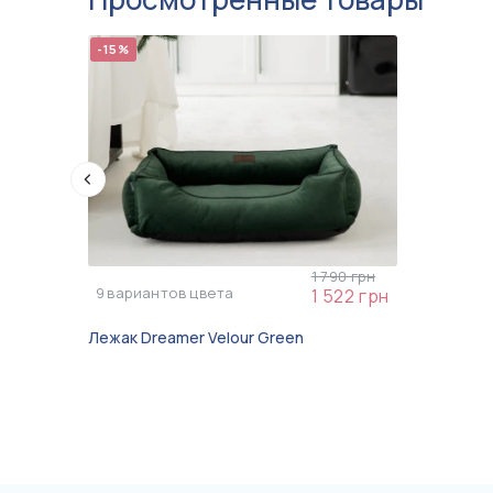
-15%
1 790 грн
9
вариантов цвета
1 522 грн
Лежак Dreamer Velour Green