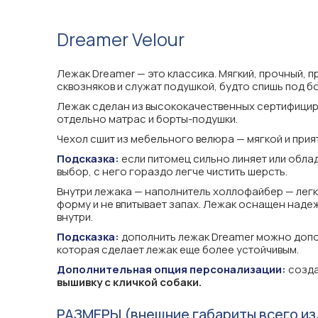
Dreamer Velour
Лежак Dreamer — это классика. Мягкий, прочный, 
сквозняков и служат подушкой, будто спишь под бо
Лежак сделан из высококачественных сертифициро
отдельно матрас и борты-подушки.
Чехол сшит из мебельного велюра — мягкой и прият
Подсказка:
если питомец сильно линяет или обла
выбор, с него гораздо легче чистить шерсть.
Внутри лежака — наполнитель холлофайбер — легк
форму и не впитывает запах. Лежак оснащен надеж
внутри.
Подсказка:
дополнить лежак Dreamer можно доп
которая сделает лежак еще более устойчивым.
Дополнительная опция персонализации:
созда
вышивку с кличкой собаки.
РАЗМЕРЫ (внешние габариты всего из