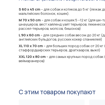
S 60 х 45 cm
– для собак и котиков до 5 кг (лежак 
мальтийских болонок, кошек).
M 70 х 50 cm
– для собак и кошек 5 –12 кг (для ши
шнауцеров, вест хайленд уайт терьеров, пекинесов
рассел-терьеров, мопсов, бишонов)
L 90 х 60 cm
– для средних собак весом до 20 кг (
английских бульдогов, русских кокер спаниелей)
XL 110 х 70 cm
– для больших пород собак от 20 кг
стаффордширских терьеров, дратхааров, выжл)
XXL 120 х 80 cm
– для самых крупных пород собак 
веймаранеров)
С этим товаром покупают