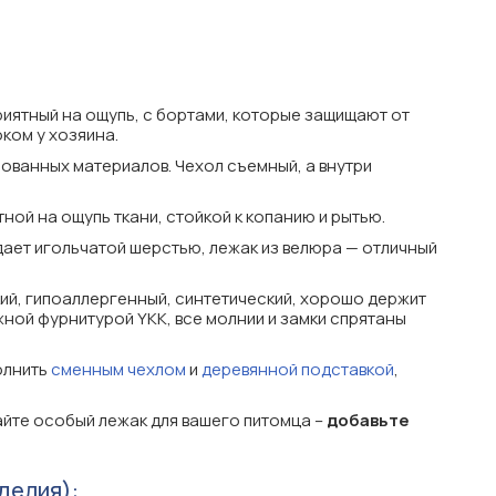
приятный на ощупь, с бортами, которые защищают от
ком у хозяина.
ванных материалов. Чехол съемный, а внутри
ной на ощупь ткани, стойкой к копанию и рытью.
дает игольчатой шерстью, лежак из велюра — отличный
ий, гипоаллергенный, синтетический, хорошо держит
ной фурнитурой YKK, все молнии и замки спрятаны
олнить
сменным чехлом
и
деревянной подставкой
,
йте особый лежак для вашего питомца –
добавьте
делия):