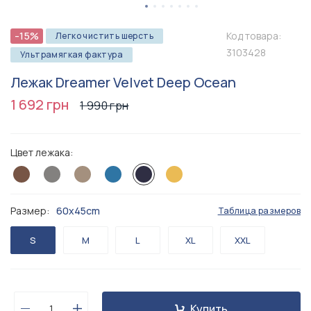
-15%
Код товара:
Легко чистить шерсть
3103428
Ультрамягкая фактура
Лежак Dreamer Velvet Deep Ocean
1 692 грн
1 990 грн
Цвет лежака:
Размер:
60x45cm
Таблица размеров
S
M
L
XL
XXL
Купить