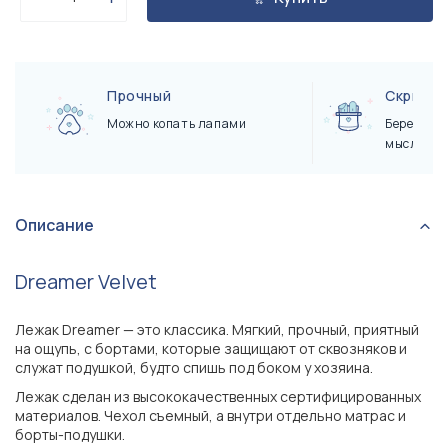
Прочный
Скрытые
Можно копать лапами
Берегут 
мыслей
Описание
Dreamer Velvet
Лежак Dreamer — это классика. Мягкий, прочный, приятный
на ощупь, с бортами, которые защищают от сквозняков и
служат подушкой, будто спишь под боком у хозяина.
Лежак сделан из высококачественных сертифицированных
материалов. Чехол съемный, а внутри отдельно матрас и
борты-подушки.