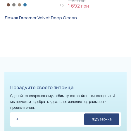
1 990 грн
Мальтипу
+
3
1 692 грн
Ультрамягкая поверхность,
Лежак Dreamer Velvet Deep Ocean
Легко чистить шерсть, Для
Особенность
мерзляков, Для линяющих,
Для активних собак
Порадуйте своего питомца
Сделайте подарок своему любимцу, который он точно оценит. А
мы поможем подобрать идеальное изделие под размеры и
предпочтения.