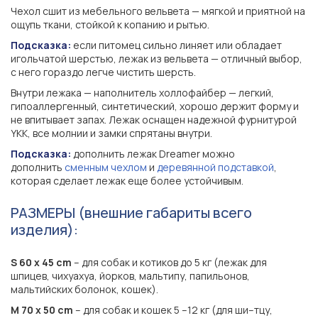
Чехол сшит из мебельного вельвета — мягкой и приятной на
ощупь ткани, стойкой к копанию и рытью.
Подсказка:
если питомец сильно линяет или обладает
игольчатой шерстью, лежак из вельвета — отличный выбор,
с него гораздо легче чистить шерсть.
Внутри лежака — наполнитель холлофайбер — легкий,
гипоаллергенный, синтетический, хорошо держит форму и
не впитывает запах. Лежак оснащен надежной фурнитурой
YKK, все молнии и замки спрятаны внутри.
Подсказка:
дополнить лежак Dreamer можно
дополнить
сменным чехлом
и
деревянной подставкой
,
которая сделает лежак еще более устойчивым.
РАЗМЕРЫ (внешние габариты всего
изделия):
S 60 х 45 cm
– для собак и котиков до 5 кг (лежак для
шпицев, чихуахуа, йорков, мальтипу, папильонов,
мальтийских болонок, кошек).
M 70 х 50 cm
– для собак и кошек 5 –12 кг (для ши–тцу,