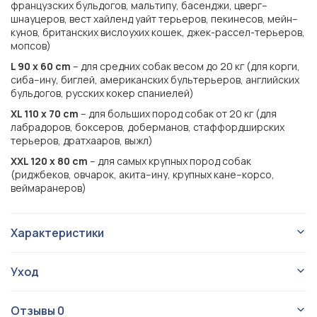
французских бульдогов, мальтипу, басенджи, цверг–
шнауцеров, вест хайленд уайт терьеров, пекинесов, мейн–
кунов, британских вислоухих кошек, джек-рассел-терьеров,
мопсов)
L 90 х 60 cm
– для средних собак весом до 20 кг (для корги,
сиба–ину, биглей, американских бультерьеров, английских
бульдогов, русских кокер спаниелей)
XL 110 х 70 cm
– для больших пород собак от 20 кг (для
лабрадоров, боксеров, доберманов, стаффордширских
терьеров, дратхааров, выжл)
XXL 120 х 80 cm
– для самых крупных пород собак
(риджбеков, овчарок, акита–ину, крупных кане–корсо,
веймаранеров)
Характеристики
Лежаки
Тип изделия
Уход
Для собаки
Для кого
Dreamer Velvet:
Dreamer Velvet
Серия
Отзывы
0