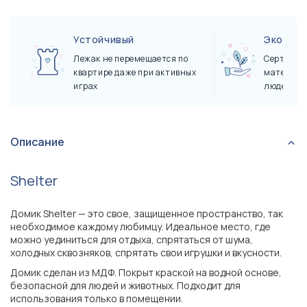
Устойчивый
Экологи
Лежак не перемещается по
Сертифиц
квартире даже при активных
материал
играх
людей и 
Описание
Shelter
Домик Shelter — это свое, защищенное пространство, так
необходимое каждому любимцу. Идеальное место, где
можно уединиться для отдыха, спрятаться от шума,
холодных сквозняков, спрятать свои игрушки и вкусности.
Домик сделан из МДФ. Покрыт краской на водной основе,
безопасной для людей и животных. Подходит для
использования только в помещении.