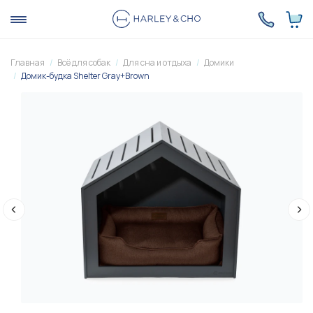
Главная
Всё для собак
Для сна и отдыха
Домики
Домик-будка Shelter Gray+Brown