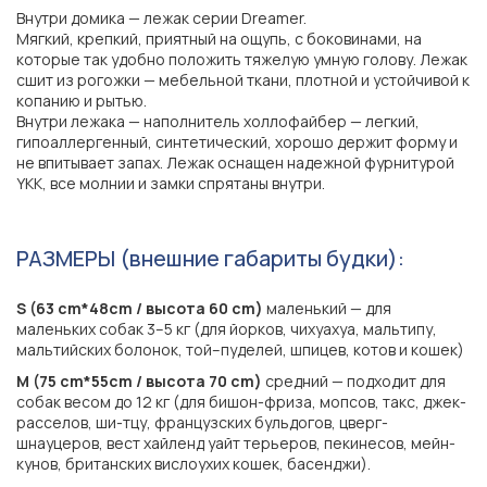
Внутри домика — лежак серии Dreamer.
Мягкий, крепкий, приятный на ощупь, с боковинами, на
которые так удобно положить тяжелую умную голову. Лежак
сшит из рогожки — мебельной ткани, плотной и устойчивой к
копанию и рытью.
Внутри лежака — наполнитель холлофайбер — легкий,
гипоаллергенный, синтетический, хорошо держит форму и
не впитывает запах. Лежак оснащен надежной фурнитурой
YKK, все молнии и замки спрятаны внутри.
РАЗМЕРЫ (внешние габариты будки):
S (63 cm*48cm / высота 60 cm)
маленький — для
маленьких собак 3–5 кг (для йорков, чихуахуа, мальтипу,
мальтийских болонок, той–пуделей, шпицев, котов и кошек)
M (75 cm*55cm / высота 70 cm)
средний — подходит для
собак весом до 12 кг (для бишон-фриза, мопсов, такс, джек-
расселов, ши-тцу, французских бульдогов, цверг-
шнауцеров, вест хайленд уайт терьеров, пекинесов, мейн-
кунов, британских вислоухих кошек, басенджи).