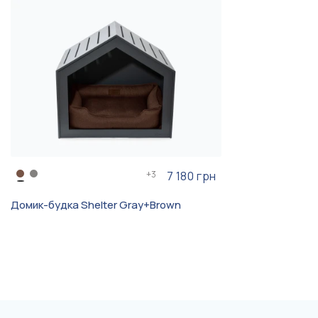
Ксолоитцкуинтли, Шелти,
Керн-терьер, Скотчтерьер,
Бостон-терьер, Гриффон ,
Пти-брабансон, Мальтипу
Разборные, Для мерзляков,
Для активних собак, Для
Особенность
мерзляков
+
3
7 180 грн
Домик-будка Shelter Gray+Brown