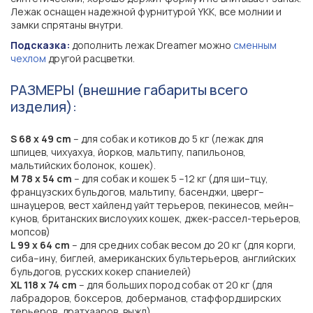
Лежак оснащен надежной фурнитурой YKK, все молнии и
замки спрятаны внутри.
Подсказка:
дополнить лежак Dreamer можно
сменным
чехлом
другой расцветки.
РАЗМЕРЫ (внешние габариты всего
изделия):
S 68 х 49 cm
– для собак и котиков до 5 кг (лежак для
шпицев, чихуахуа, йорков, мальтипу, папильонов,
мальтийских болонок, кошек).
M 78 х 54 cm
– для собак и кошек 5 –12 кг (для ши–тцу,
французских бульдогов, мальтипу, басенджи, цверг–
шнауцеров, вест хайленд уайт терьеров, пекинесов, мейн–
кунов, британских вислоухих кошек, джек-рассел-терьеров,
мопсов)
L 99 х 64 cm
– для средних собак весом до 20 кг (для корги,
сиба–ину, биглей, американских бультерьеров, английских
бульдогов, русских кокер спаниелей)
XL 118 х 74 cm
– для больших пород собак от 20 кг (для
лабрадоров, боксеров, доберманов, стаффордширских
терьеров, дратхааров, выжл)