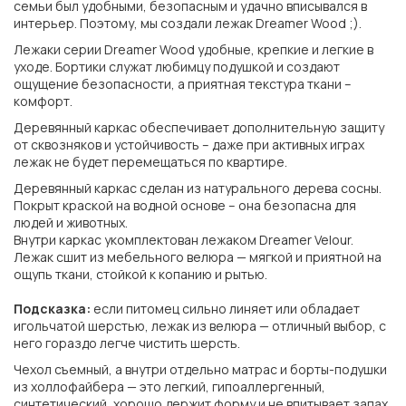
семьи был удобными, безопасным и удачно вписывался в
интерьер. Поэтому, мы создали лежак Dreamer Wood ;).
Лежаки серии Dreamer Wood удобные, крепкие и легкие в
уходе. Бортики служат любимцу подушкой и создают
ощущение безопасности, а приятная текстура ткани –
комфорт.
Деревянный каркас обеспечивает дополнительную защиту
от сквозняков и устойчивость – даже при активных играх
лежак не будет перемещаться по квартире.
Деревянный каркас сделан из натурального дерева сосны.
Покрыт краской на водной основе – она безопасна для
людей и животных.
Внутри каркас укомплектован лежаком Dreamer Velour.
Лежак сшит из мебельного велюра — мягкой и приятной на
ощупь ткани, стойкой к копанию и рытью.
Подсказка:
если питомец сильно линяет или обладает
игольчатой шерстью, лежак из велюра — отличный выбор, с
него гораздо легче чистить шерсть.
Чехол съемный, а внутри отдельно матрас и борты-подушки
из холлофайбера — это легкий, гипоаллергенный,
синтетический, хорошо держит форму и не впитывает запах.