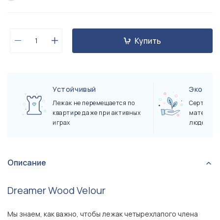
Купить
Устойчивый
Экологи
Лежак не перемещается по
Сертифиц
квартире даже при активных
материал
играх
людей и 
Описание
Dreamer Wood Velour
Мы знаем, как важно, чтобы лежак четырехлапого члена