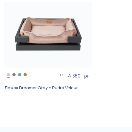
Левретка,
Ксолоитцкуинтли, Шелти,
Керн-терьер, Скотчтерьер,
Бостон-терьер, Гриффон ,
Пти-брабансон, Мальтипу
Антикоготь, Легко чистить
шерсть, Для мерзляков, Для
Особенность
линяющих
+
3
4 380 грн
Лежак Dreamer Gray + Pudra Velour